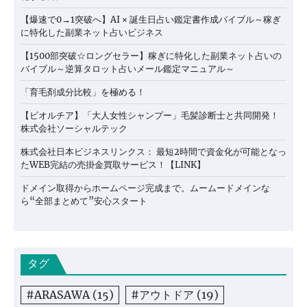
【爆速で0→1突破へ】AI × 誕生日占い鑑定書作成バイブル～稼ぎ
に特化した副業ネット占いビジネス
【1500部突破☆ロングセラー】稼ぎに特化した副業ネット占いの
バイブル～逆算タロット占いメール鑑定マニュアル～
「育毛剤成分比較」を極める！
【ビオルチア】「大人女性シャンプー」毛髪診断士と共同開発！
株式会社ソーシャルテック
株式会社日本ビジネスリンクス： 最短2時間で資金化が可能となっ
たWEB完結の売掛金買取サービス！【LINK】
ドメイン取得からホームページ完成まで。ムームードメインな
ら“全部まとめて”安心スタート
タグ
#ARASAWA
(15)
#アウトドア
(19)