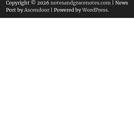
リ
Copyright © 2026
notesandgracenotes.com
| News
ー
Port by
Ascendoor
| Powered by
WordPress
.