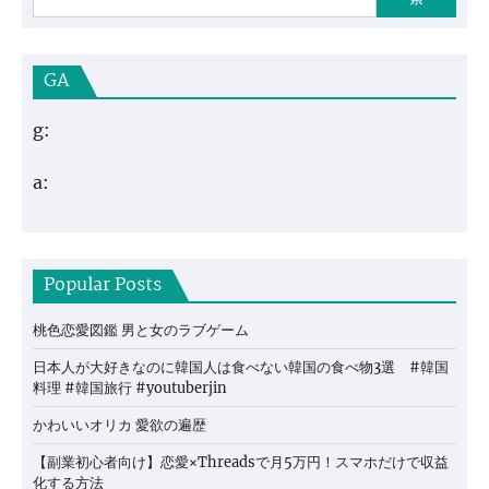
GA
g:
a:
Popular Posts
桃色恋愛図鑑 男と女のラブゲーム
日本人が大好きなのに韓国人は食べない韓国の食べ物3選 #韓国
料理 #韓国旅行 #youtuberjin
かわいいオリカ 愛欲の遍歴
【副業初心者向け】恋愛×Threadsで月5万円！スマホだけで収益
化する方法