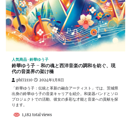
人気商品
鈴華ゆう子
鈴華ゆう子 – 和の魂と西洋音楽の調和を紡ぐ、現
代の音楽界の架け橋
phi72110
2024年1月8日
「鈴華ゆう子：伝統と革新の融合アーティスト」では、茨城県
出身の鈴華ゆう子の音楽キャリアを紹介。和楽器バンドとソロ
プロジェクトでの活動、彼女の多彩な才能と音楽への貢献を探
ります。
1,182 total views