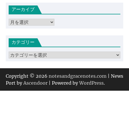
アーカイブ
ア
ー
カ
カテゴリー
イ
ブ
カ
テ
ゴ
リ
Copyright © 2026
notesandgracenotes.com
| News
ー
Port by
Ascendoor
| Powered by
WordPress
.