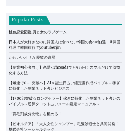
Popular Posts
桃色恋愛図鑑 男と女のラブゲーム
日本人が大好きなのに韓国人は食べない韓国の食べ物3選 #韓国
料理 #韓国旅行 #youtuberjin
かわいいオリカ 愛欲の遍歴
【副業初心者向け】恋愛×Threadsで月5万円！スマホだけで収益
化する方法
【爆速で0→1突破へ】AI × 誕生日占い鑑定書作成バイブル～稼ぎ
に特化した副業ネット占いビジネス
【1500部突破☆ロングセラー】稼ぎに特化した副業ネット占いの
バイブル～逆算タロット占いメール鑑定マニュアル～
「育毛剤成分比較」を極める！
【ビオルチア】「大人女性シャンプー」毛髪診断士と共同開発！
株式会社ソーシャルテック