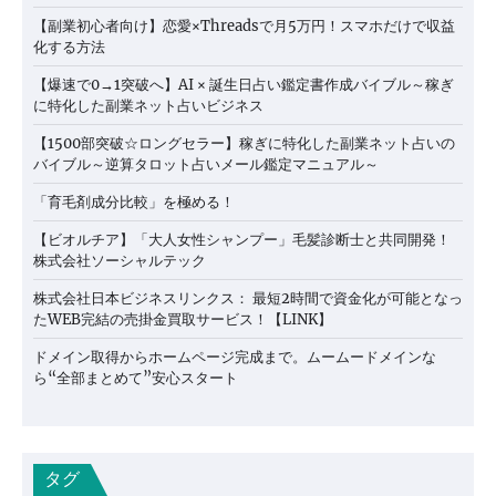
【副業初心者向け】恋愛×Threadsで月5万円！スマホだけで収益
化する方法
【爆速で0→1突破へ】AI × 誕生日占い鑑定書作成バイブル～稼ぎ
に特化した副業ネット占いビジネス
【1500部突破☆ロングセラー】稼ぎに特化した副業ネット占いの
バイブル～逆算タロット占いメール鑑定マニュアル～
「育毛剤成分比較」を極める！
【ビオルチア】「大人女性シャンプー」毛髪診断士と共同開発！
株式会社ソーシャルテック
株式会社日本ビジネスリンクス： 最短2時間で資金化が可能となっ
たWEB完結の売掛金買取サービス！【LINK】
ドメイン取得からホームページ完成まで。ムームードメインな
ら“全部まとめて”安心スタート
タグ