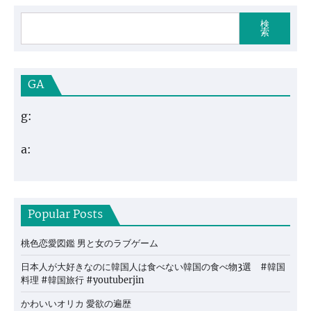
検
索
GA
g:
a:
Popular Posts
桃色恋愛図鑑 男と女のラブゲーム
日本人が大好きなのに韓国人は食べない韓国の食べ物3選 #韓国
料理 #韓国旅行 #youtuberjin
かわいいオリカ 愛欲の遍歴