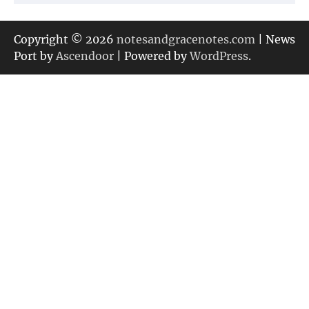
テ
ゴ
リ
Copyright © 2026
notesandgracenotes.com
| News
ー
Port by
Ascendoor
| Powered by
WordPress
.