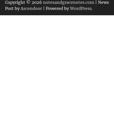
リ
Copyright © 2026
notesandgracenotes.com
| News
ー
Port by
Ascendoor
| Powered by
WordPress
.