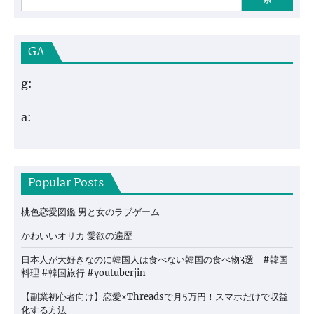
GA
g:
a:
Popular Posts
桃色恋愛図鑑 男と女のラブゲーム
かわいいオリカ 愛欲の遍歴
日本人が大好きなのに韓国人は食べない韓国の食べ物3選 #韓国
料理 #韓国旅行 #youtuberjin
【副業初心者向け】恋愛×Threadsで月5万円！スマホだけで収益
化する方法