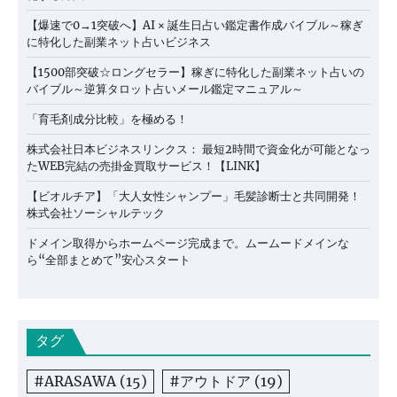
【爆速で0→1突破へ】AI × 誕生日占い鑑定書作成バイブル～稼ぎ
に特化した副業ネット占いビジネス
【1500部突破☆ロングセラー】稼ぎに特化した副業ネット占いの
バイブル～逆算タロット占いメール鑑定マニュアル～
「育毛剤成分比較」を極める！
株式会社日本ビジネスリンクス： 最短2時間で資金化が可能となっ
たWEB完結の売掛金買取サービス！【LINK】
【ビオルチア】「大人女性シャンプー」毛髪診断士と共同開発！
株式会社ソーシャルテック
ドメイン取得からホームページ完成まで。ムームードメインな
ら“全部まとめて”安心スタート
タグ
#ARASAWA
(15)
#アウトドア
(19)