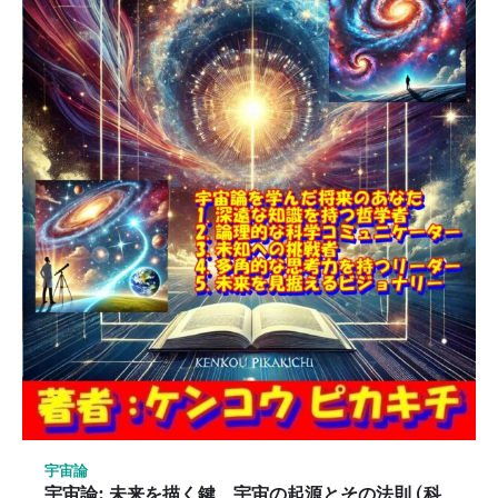
宇宙論
宇宙論: 未来を描く鍵、宇宙の起源とその法則 (科