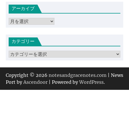
アーカイブ
ア
ー
カ
カテゴリー
イ
ブ
カ
テ
ゴ
リ
Copyright © 2026
notesandgracenotes.com
| News
ー
Port by
Ascendoor
| Powered by
WordPress
.