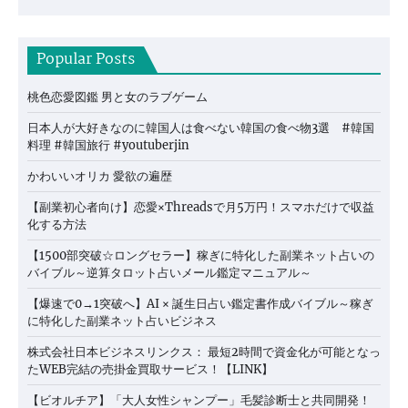
Popular Posts
桃色恋愛図鑑 男と女のラブゲーム
日本人が大好きなのに韓国人は食べない韓国の食べ物3選 #韓国
料理 #韓国旅行 #youtuberjin
かわいいオリカ 愛欲の遍歴
【副業初心者向け】恋愛×Threadsで月5万円！スマホだけで収益
化する方法
【1500部突破☆ロングセラー】稼ぎに特化した副業ネット占いの
バイブル～逆算タロット占いメール鑑定マニュアル～
【爆速で0→1突破へ】AI × 誕生日占い鑑定書作成バイブル～稼ぎ
に特化した副業ネット占いビジネス
株式会社日本ビジネスリンクス： 最短2時間で資金化が可能となっ
たWEB完結の売掛金買取サービス！【LINK】
【ビオルチア】「大人女性シャンプー」毛髪診断士と共同開発！