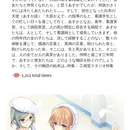
女たちと仲良くなれたら、と思うあすかでしたが、何故かさく
やには冷たくあたられたり……。そして、担任となった白衣の
天使（あすか談）「大原かえで」の指導のもと、看護学生とし
ての忙しい日々を過ごして行く、あすかとなお。座学、看護実
習、そして病院実習。人の死が間近に存在する病院で、あすか
たちは、人として、そして看護師として成長していきます。他
の同年代の女の子たちは、決して経験することのない、数々の
体験を通じて。感謝の言葉と、罵倒の言葉。助けられた命と、
助けられなかった命。そこには、生と死がありました。そこに
は、人の全てが人の真実がありました。仲間と過ごす三年間
で、あすかと彼女たちは、どのような物語を紡ぐのでしょう
か。そして、その物語の結末は…特集： 工画堂スタジオ特集
1,212 total views