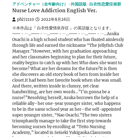
アドベンチャー（全年齢向け）
外国語版
白衣性恋愛症候群
Nurse Love Addiction English Ver.
phi72110
2022年8月26日
※本作品は『 白衣性愛情依存症 』の英語版となります。
━━・‥…━━・‥…━━・‥…━━・‥…━━・‥…Asuka
Osachi is a high school student who has floated aimlessly
through life and earned the nickname “The Jellyfish Club
Manager.”However, with her graduation approaching
and her classmates beginning to plan for their future,
reality begins to catch up with her.Who does she want to
become? What are her dreams for the future?It is then
she discovers an old story book of hers from inside her
closet.It had been her favorite book when she was small.
And there, written inside in clumsy, yet clear
handwriting, are her own words…”I’m gonna be a
nurse!”Resolving herself, Asuka borrows the help of a
reliable ally–her one-year younger sister, who happens
to be in the same school year as her–the self-appointed
super younger sister, “Nao Osachi.”The two sisters
triumphantly manage to take the first step towards
becoming nurses by enrolling at “Teito Nursing
Academy,” located in Seiseki Yukigaoka.Classroom