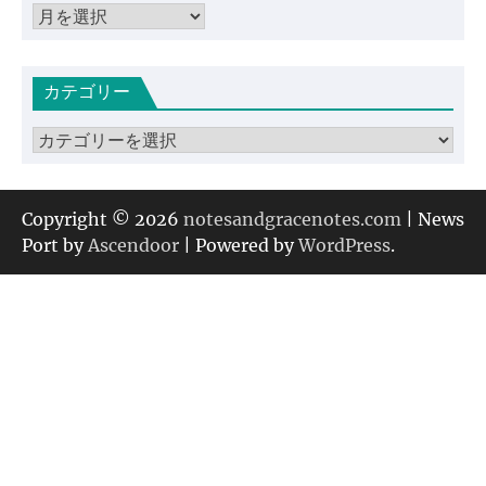
ア
ー
カ
カテゴリー
イ
ブ
カ
テ
ゴ
リ
Copyright © 2026
notesandgracenotes.com
| News
ー
Port by
Ascendoor
| Powered by
WordPress
.