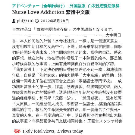
アドベンチャー（全年齢向け）
外国語版
白衣性恋愛症候群
Nurse Love Addiction 繁體中文版
phi72110
2022年8月26日
※本作品は『 白衣性愛情依存症 』の中国語版となります。
━━・‥…━━・‥…━━・‥…━━・‥…━━・‥…大幸明日
香，本人如同池的外號「水母社社長」一樣，是一個漂來蕩去，
沒有明確生活目標的女高中生。不過，隨著畢業就在眼前，同學
們紛紛開始考慮未來，池也開始焦急了起來。嚮往的自己。將來
的夢想。就在此時，池在壁樹中發現了一本陳舊的繪本。那是池
小時候喜歡的故事書，上面有池笨拙但百分百親筆寫的字跡。
「我要當護士」下定決心的明日香得到差池不到一歳，和池讀同
年級，自稱是「能幹妹妹」的強力助手「大幸奈緒」的幣助，姉
妹倆一同考上了位在聖蹟百合之丘的「帝都護士專門學校」，成
功踏出當護士的第一歩。課堂、護理實習、然後醫院實習。兩人
在經常面對死亡的醫院裡，透過體驗同年紀的女生絶對沒有經歴
過的種種事情，和同學「天藤一汐」、「武田朔夜」、還有班導
「大原楓」一同經歴個人成長、學習當一位護士。感謝的話語與
唾罵的字句。救活的生命與失去的性命。那一切蘊含了生與死-
真實的人生。在一同度過的三年中，明日香和池們會共譜出怎樣
的故事尼？※様品画像与日文版相同特集： 工画堂スタジオ特集
1,367 total views, 4 views today