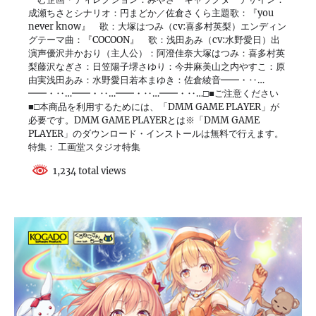
成瀬ちさとシナリオ：円まどか／佐倉さくら主題歌：『you
never know』 歌：大塚はつみ（cv:喜多村英梨）エンディン
グテーマ曲：『COCOON』 歌：浅田あみ（cv:水野愛日）出
演声優沢井かおり（主人公）：阿澄佳奈大塚はつみ：喜多村英
梨藤沢なぎさ：日笠陽子堺さゆり：今井麻美山之内やすこ：原
由実浅田あみ：水野愛日若本まゆき：佐倉綾音━━・‥…
━━・‥…━━・‥…━━・‥…━━・‥…□■ご注意ください
■□本商品を利用するためには、「DMM GAME PLAYER」が
必要です。DMM GAME PLAYERとは※「DMM GAME
PLAYER」のダウンロード・インストールは無料で行えます。
特集： 工画堂スタジオ特集
1,234 total views