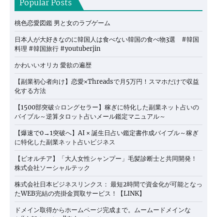
Popular Posts
桃色恋愛図鑑 男と女のラブゲーム
日本人が大好きなのに韓国人は食べない韓国の食べ物3選 #韓国
料理 #韓国旅行 #youtuberjin
かわいいオリカ 愛欲の遍歴
【副業初心者向け】恋愛×Threadsで月5万円！スマホだけで収益
化する方法
【1500部突破☆ロングセラー】稼ぎに特化した副業ネット占いの
バイブル～逆算タロット占いメール鑑定マニュアル～
【爆速で0→1突破へ】AI × 誕生日占い鑑定書作成バイブル～稼ぎ
に特化した副業ネット占いビジネス
【ビオルチア】「大人女性シャンプー」毛髪診断士と共同開発！
株式会社ソーシャルテック
株式会社日本ビジネスリンクス： 最短2時間で資金化が可能となっ
たWEB完結の売掛金買取サービス！【LINK】
ドメイン取得からホームページ完成まで。ムームードメインな