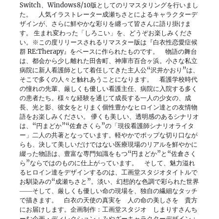
Switch、Windows8/10版としてのリマスタリングを行いまし
た。 人気イラストレーター成瀬ちさとによるキャラクターデ
ザインが、さらに鮮やかな彩りを纏って皆さんに語り掛けま
す。 生まれ変わった「しろこい」を、どうぞお楽しみくださ
い。※この度リリースされるリマスター版は『白衣性恋愛症候
群 RE:Therapy』をベースに作られたものです。 物語の舞台
は、都会から少し離れた田舎町、神庫市百合ヶ浜。小さな私立
病院に新人看護師として着任してきた主人公“沢井かおり”は、
そこで多くの人々と触れあうことになります。 看護学校時代
の憧れの先輩、厳しくも優しい看護主任、病院に入院する多く
の患者たち。様々な経験を通じて成長する一人の少女の、成
長、光と影、彼女をとりまく個性豊かなヒロイン達との友情物
語をお楽しみください。 儚くも美しい、透明感のあるシナリオ
は、“円まどか”“佐倉さくら”の「現役看護師シナリオライタ
ー」二人の共著となっています。軽やかでポップな切り口なが
らも、決して美しいだけではない医療現場のリアルを鮮やかに
綴った物語は、豊富な専門知識をもつ“円まどか”と“佐倉さく
ら”ならではのものに仕上がっています。 そして、魅力溢れ
るヒロイン達をデザインするのは、工画堂スタジオタイトルで
お馴染みの“成瀬ちさと”。淡い、幻想的な色調で彩られた世界
――そして、厳しくも優しい命の現場を、独自の繊細なタッチ
で描きます。 白衣の天使の真実を 人の命の美しさを 貴方
にお届けします。企画制作：工画堂スタジオ しまりすさんち
ーむ企画・ディレクション：みやざーキャラクターデザイン：