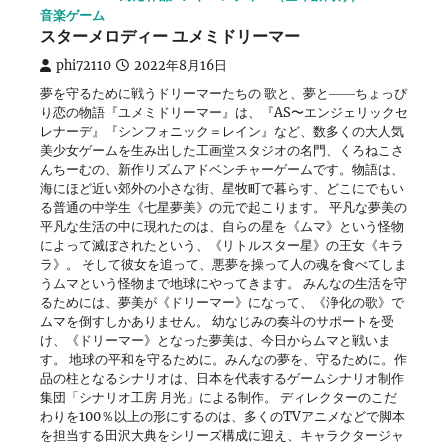
音楽ゲーム
スターメロディー ユメミドリーマー
phi72110
2022年8月16日
夢を守るために戦うドリーマーたちの 歌と、夢と――ちょっぴ
り恋の物語『ユメミドリーマー』は、『AS〜エンジェリックセ
レナーデ』『シンフォニック＝レイン』など、数多くの大人気
美少女ゲームを生み出した工画堂スタジオの名門、くろねこさ
んちーむの、新作リズムアドベンチャーゲームです。物語は、
海にほど近い郊外の小さな街、星牧町で暮らす、どこにでもい
る普通の中学生《七星夢美》の元で起こります。 平凡な夢美の
平凡な生活の中に現れたのは、自らの星を《ムマ》という怪物
によって滅ぼされたという、《リトルスター星》の王女《キラ
ラ》。 そして彼女を追って、悪夢を操って人の魂を食べてしま
うムマという怪物まで地球にやってきます。 みんなの生活を守
るためには、夢美が《ドリーマー》になって、《浄化の歌》で
ムマを倒すしかありません。 幼なじみの奏斗のサポートを受
け、《ドリーマー》となった夢美は、今日からムマと戦いま
す。 地球の平和を守るために。みんなの夢を、守るために。作
品の柱となるシナリオは、日本を代表するゲームシナリオ制作
集団「シナリオ工房 月光」による制作。 ディレクターのこだ
わりを100％以上の形にするのは、多くのTVアニメなどで脚本
を担当する田沢大典をシリーズ構成に迎え、キャラクタージャ