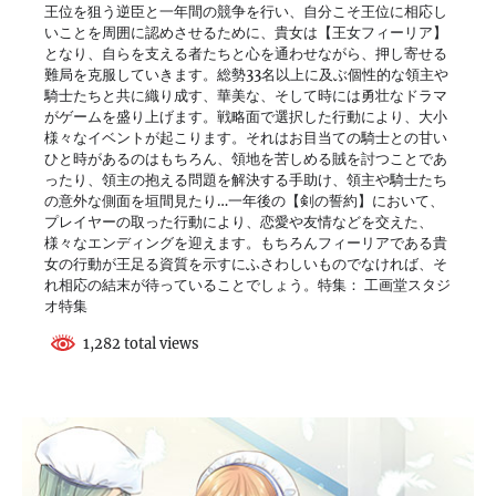
王位を狙う逆臣と一年間の競争を行い、自分こそ王位に相応し
いことを周囲に認めさせるために、貴女は【王女フィーリア】
となり、自らを支える者たちと心を通わせながら、押し寄せる
難局を克服していきます。総勢33名以上に及ぶ個性的な領主や
騎士たちと共に織り成す、華美な、そして時には勇壮なドラマ
がゲームを盛り上げます。戦略面で選択した行動により、大小
様々なイベントが起こります。それはお目当ての騎士との甘い
ひと時があるのはもちろん、領地を苦しめる賊を討つことであ
ったり、領主の抱える問題を解決する手助け、領主や騎士たち
の意外な側面を垣間見たり…一年後の【剣の誓約】において、
プレイヤーの取った行動により、恋愛や友情などを交えた、
様々なエンディングを迎えます。もちろんフィーリアである貴
女の行動が王足る資質を示すにふさわしいものでなければ、そ
れ相応の結末が待っていることでしょう。特集： 工画堂スタジ
オ特集
1,282 total views