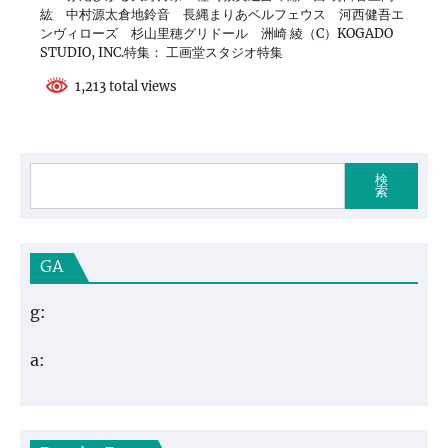
紘 中村源太倉地鈴音 長縄まりあベルフェウス 河西健吾エ
ンヴィローズ 杉山里穂グリドール 洲崎 綾（C）KOGADO
STUDIO, INC.特集： 工画堂スタジオ特集
1,213 total views
検
索
GA
g:
a: