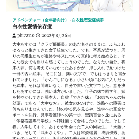
アドベンチャー（全年齢向け）
白衣性恋愛症候群
白衣性愛情依存症
phi72110
2022年8月26日
大幸あすかは『クラゲ部部長』のあだ名そのままに、ふらふわ
ゆるっと生きてきた女子校生でした。でも、卒業が近づき、周
りの同級生たちが進路や将来について真剣に考え始めると、そ
んな彼女でも焦りを感じてしまうのでした。なりたい自分。将
来の夢。何も考えていなかったあすかが、押し入れで見つけた
一冊の古い絵本。 そこには、拙い文字で、でもはっきりと書か
れていました。「かんごしになる」小さい頃にお気に入りだっ
た絵本。それは間違いなく、自分で書いた文字でした。意を決
したあすかには、強い味方がいました。年子の妹で同学年、姉
を甘やかしてきた張本人、自称『できた妹』『お姉ちゃんの特
効薬』である「大幸なお」。彼女のおかげで、進路への障害は
何もありませんでした。姉のやる気を見るや、進学への完全サ
ポートを決行。見事看護師への第一歩、聖蹟百合ヶ丘にある
「帝都看護専門学校」へ姉妹揃って合格したのでした。そして
春。入学してすぐ、あすかが出会った二人の同級生。「天藤い
つき」そして「武田さくや」。二人は容姿端麗、成績優秀、あ
すかのもっていない、沢山の物を兼ね備えた女の子でした。彼