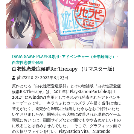
DMM GAME PLAYER専用
アドベンチャー（全年齢向け）
白衣性恋愛症候群
白衣性恋愛症候群Re:Therapy （リマスター版）
phi72110
2022年8月23日
原作となる『白衣性恋愛症候群』とその増補版『白衣性恋愛症
候群RE:Therapy』は、2011年にPlayStationPortable専用、
2012年にWindows専用としてそれぞれ発表されたアドベンチ
ャーゲームです。 キラ☆ふわガールズラブを描く当作は他に
替えがたく、発売から8年以上経過した今もなおご好評いただ
いておりましたが、開発時から大幅に改善された現在のゲーム
環境においては、画面サイズなどの面でもやや古めかしいもの
に映ることは否めませんでした。 そこで、グラフィック面で
の大幅リファインを行い、PlayStation Vita、Nintendo