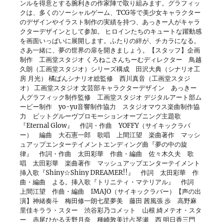
ンルを得意とする腕利きの作家陣で取り組みます。グラフィッ
クは、多くのソーシャルゲーム、TCG等で美少女キャラクター
のデザインやイラスト制作の実績を持つ、あっきー人がキャラ
クターデザインとして参加。 ヒロインたちのキュートな躍動感
を画面いっぱいに展開します。ふたりの絆が、チカラになる。
さあ一緒に、夢の世界の扉を開きましょう。【スタッフ】企画
制作 工画堂スタジオ くろねこさんちーむディレクター 鳥越
久朗（工画堂スタジオ）シリーズ構成 田沢大典（シナリオ工
房 月光） 橘ぱんシナリオ総監修 西川真音（工画堂スタジ
オ） 工画堂スタジオ 文芸部キャラクターデザイン あっきー
人グラフィック制作監修 工画堂スタジオ デジタルアート部ム
ービー制作 yo-yu音響制作協力 スタジオマウス楽曲制作協
力 ビットグルーヴプロモーションオープニング主題歌
『Eternal Glow』 作詞・作曲 YOFFY（サイキックラバ
ー） 編曲 大石憲一郎 歌唱 上間江望 楽曲著作 マッシ
ュアップエンターテイメントエンディング曲『夢の中の旋
律』 作詞・作曲 太田彩華 作曲・編曲 佐々木久夫 歌
唱 太田彩華 楽曲著作 マッシュアップエンターテイメント
挿入歌『Shiny☆Shiny DREAMER!!』 作詞 太田彩華 作
曲・編曲 よる。挿入歌『トリニティ・マテリアル』 作詞
上間江望 作曲・編曲 IMAJO（サイキックラバー）【声の出
演】神緒奏斗 梅田修一朗七星夢美 藤田 茜風張 歩 高野麻
里佳キララ・スター 渋谷彩乃コメット 山根 綺メテオ・スタ
ー 赤尾ひかる天野月奈 種崎敦美辻占琴瀬 西 明日香三門