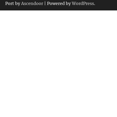
ー
Port by
Ascendoor
| Powered by
WordPress
.