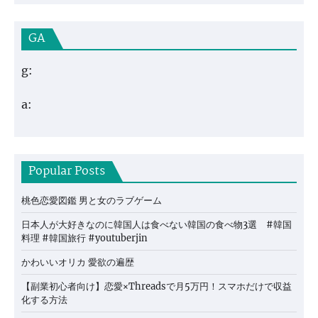
GA
g:
a:
Popular Posts
桃色恋愛図鑑 男と女のラブゲーム
日本人が大好きなのに韓国人は食べない韓国の食べ物3選 #韓国
料理 #韓国旅行 #youtuberjin
かわいいオリカ 愛欲の遍歴
【副業初心者向け】恋愛×Threadsで月5万円！スマホだけで収益
化する方法