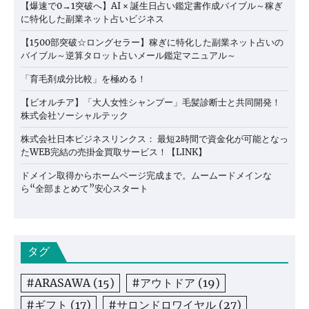
【爆速で0→1突破へ】AI × 誕生日占い鑑定書作成バイブル～稼ぎ
に特化した副業ネット占いビジネス
【1500部突破☆ロングセラー】稼ぎに特化した副業ネット占いの
バイブル～逆算タロット占いメール鑑定マニュアル～
「育毛剤成分比較」を極める！
【ビオルチア】「大人女性シャンプー」毛髪診断士と共同開発！
株式会社ソーシャルテック
株式会社日本ビジネスリンクス： 最短2時間で資金化が可能となっ
たWEB完結の売掛金買取サービス！【LINK】
ドメイン取得からホームページ完成まで。ムームードメインな
ら“全部まとめて”安心スタート
タグ
#ARASAWA
(15)
#アウトドア
(19)
#ギフト
(17)
#サロンドロワイヤル
(27)