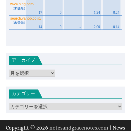
アーカイブ
ア
ー
カ
カテゴリー
イ
ブ
カ
テ
ゴ
リ
Copyright © 2026
notesandgracenotes.com
| News