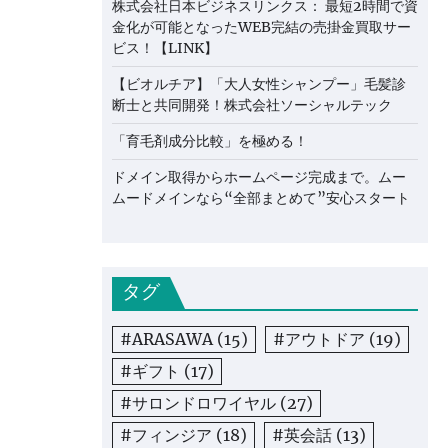
株式会社日本ビジネスリンクス： 最短2時間で資
金化が可能となったWEB完結の売掛金買取サー
ビス！【LINK】
【ビオルチア】「大人女性シャンプー」毛髪診
断士と共同開発！株式会社ソーシャルテック
「育毛剤成分比較」を極める！
ドメイン取得からホームページ完成まで。ムー
ムードメインなら“全部まとめて”安心スタート
タグ
#ARASAWA
(15)
#アウトドア
(19)
#ギフト
(17)
#サロンドロワイヤル
(27)
#フィンジア
(18)
#英会話
(13)