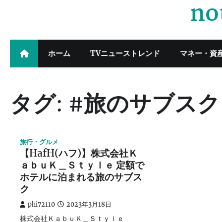
no
Skip
to
content
ホーム
TVニューストレンド
マネー・資
タグ:
#旅のサブスク
旅行・グルメ
【HafH(ハフ)】株式会社Ｋ
ａｂｕＫ＿Ｓｔｙｌｅ 定額で
ホテルに泊まれる旅のサブス
ク
phi72110
2023年3月18日
株式会社ＫａｂｕＫ＿Ｓｔｙｌｅ