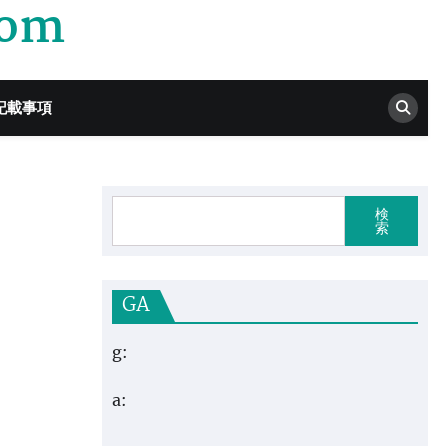
com
記載事項
検
索
GA
g:
a: