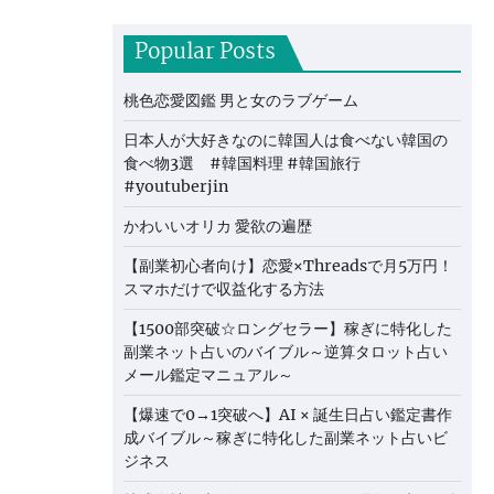
Popular Posts
桃色恋愛図鑑 男と女のラブゲーム
日本人が大好きなのに韓国人は食べない韓国の
食べ物3選 #韓国料理 #韓国旅行
#youtuberjin
かわいいオリカ 愛欲の遍歴
【副業初心者向け】恋愛×Threadsで月5万円！
スマホだけで収益化する方法
【1500部突破☆ロングセラー】稼ぎに特化した
副業ネット占いのバイブル～逆算タロット占い
メール鑑定マニュアル～
【爆速で0→1突破へ】AI × 誕生日占い鑑定書作
成バイブル～稼ぎに特化した副業ネット占いビ
ジネス