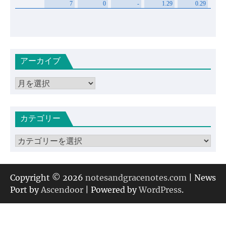
アーカイブ
ア
ー
カ
カテゴリー
イ
ブ
カ
テ
ゴ
リ
Copyright © 2026
notesandgracenotes.com
| News
ー
Port by
Ascendoor
| Powered by
WordPress
.