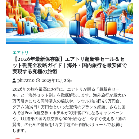
エアトリ
【2026年最新保存版】エアトリ超新春セール＆セ
ット割完全攻略ガイド｜海外・国内旅行を最安値で
実現する究極の旅術
phi72110
2025年12月26日
2026年の旅を最高にお得に。エアトリが贈る「超新春セー
ル」と「海外セット割」を徹底解説します。海外旅行が最大1.7
万円引きになる同時購入の秘訣や、ソウル2泊3日4.5万円台、
グアム3泊4日11万円台といった驚愕のプランを網羅。さらに国
内ではPeach航空券＋ホテルが2万円以下になるキャンペーン
や、1月搭乗の国内航空券4,000円台など、今すぐ使える「旅の
賢者」のための情報を1万文字超の圧倒的ボリュームでお届け
します。