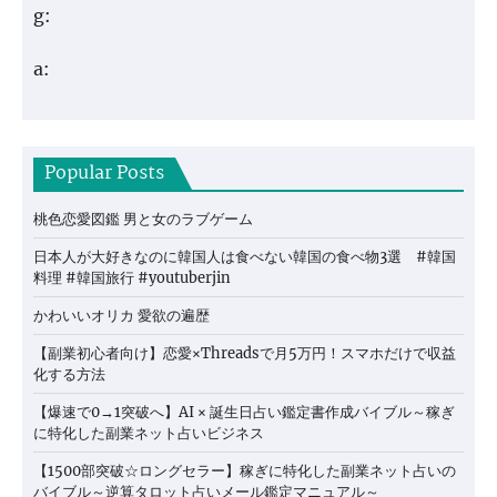
g:
a:
Popular Posts
桃色恋愛図鑑 男と女のラブゲーム
日本人が大好きなのに韓国人は食べない韓国の食べ物3選 #韓国
料理 #韓国旅行 #youtuberjin
かわいいオリカ 愛欲の遍歴
【副業初心者向け】恋愛×Threadsで月5万円！スマホだけで収益
化する方法
【爆速で0→1突破へ】AI × 誕生日占い鑑定書作成バイブル～稼ぎ
に特化した副業ネット占いビジネス
【1500部突破☆ロングセラー】稼ぎに特化した副業ネット占いの
バイブル～逆算タロット占いメール鑑定マニュアル～