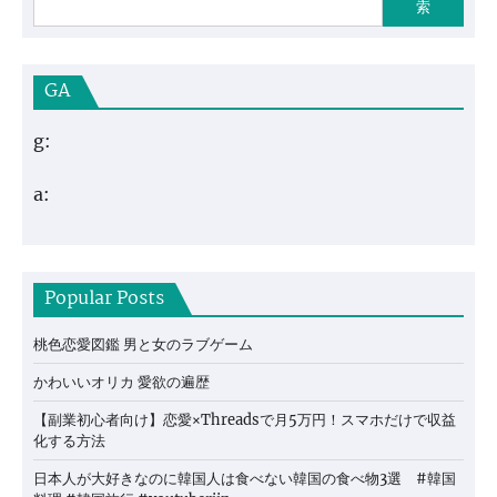
索
GA
g:
a:
Popular Posts
桃色恋愛図鑑 男と女のラブゲーム
かわいいオリカ 愛欲の遍歴
【副業初心者向け】恋愛×Threadsで月5万円！スマホだけで収益
化する方法
日本人が大好きなのに韓国人は食べない韓国の食べ物3選 #韓国