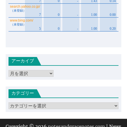
アーカイブ
ア
ー
カ
カテゴリー
イ
ブ
カ
テ
ゴ
リ
Copyright © 2026
notesandgracenotes.com
| News