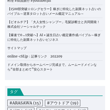
料理 #韓国旅行 #youtuberjin
【1500部突破☆ロングセラー】稼ぎに特化した副業ネット占いの
バイブル～逆算タロット占いメール鑑定マニュアル～
【ビオルチア】「大人女性シャンプー」毛髪診断士と共同開発！
株式会社ソーシャルテック
【爆速で0→1突破へ】AI × 誕生日占い鑑定書作成バイブル～稼ぎ
に特化した副業ネット占いビジネス
サイトマップ
online-cfd.jp：記事リンク 202209
ドメイン取得からホームページ完成まで。ムームードメインな
ら“全部まとめて”安心スタート
タグ
#ARASAWA
(15)
#アウトドア
(19)