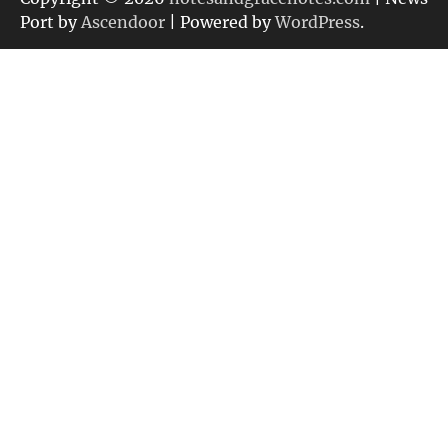
ー
Port by
Ascendoor
| Powered by
WordPress
.