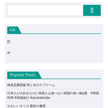
検
索
GA
g:
a:
Popular Posts
桃色恋愛図鑑 男と女のラブゲーム
日本人が大好きなのに韓国人は食べない韓国の食べ物3選 #韓国
料理 #韓国旅行 #youtuberjin
かわいいオリカ 愛欲の遍歴