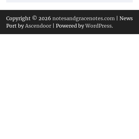
テ
ゴ
リ
Copyright © 2026
notesandgracenotes.com
| News
ー
Port by
Ascendoor
| Powered by
WordPress
.