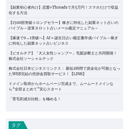
【副業初心者向け】恋愛×Threadsで月5万円！スマホだけで収益
化する方法
【1500部突破☆ロングセラー】稼ぎに特化した副業ネット占いの
バイブル～逆算タロット占いメール鑑定マニュアル～
【爆速で0→1突破へ】AI × 誕生日占い鑑定書作成バイブル～稼ぎ
に特化した副業ネット占いビジネス
【ビオルチア】「大人女性シャンプー」毛髪診断士と共同開発！
株式会社ソーシャルテック
株式会社日本ビジネスリンクス： 最短2時間で資金化が可能となっ
たWEB完結の売掛金買取サービス！【LINK】
ドメイン取得からホームページ完成まで。ムームードメインな
ら“全部まとめて”安心スタート
「育毛剤成分比較」を極める！
タグ