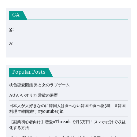
GA
g:
a:
Popular Posts
桃色恋愛図鑑 男と女のラブゲーム
かわいいオリカ 愛欲の遍歴
日本人が大好きなのに韓国人は食べない韓国の食べ物3選 #韓国
料理 #韓国旅行 #youtuberjin
【副業初心者向け】恋愛×Threadsで月5万円！スマホだけで収益
化する方法