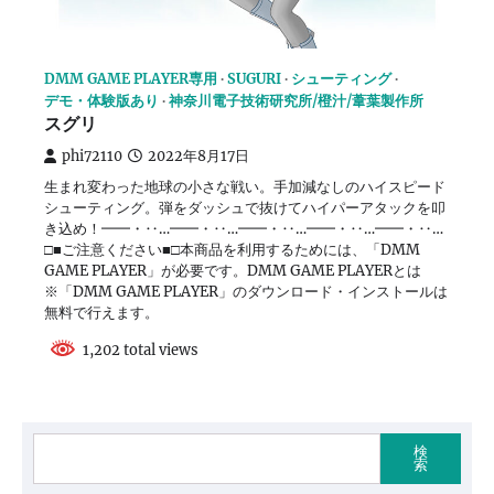
DMM GAME PLAYER専用
SUGURI
シューティング
デモ・体験版あり
神奈川電子技術研究所/橙汁/葦葉製作所
スグリ
phi72110
2022年8月17日
生まれ変わった地球の小さな戦い。手加減なしのハイスピード
シューティング。弾をダッシュで抜けてハイパーアタックを叩
き込め！━━・‥…━━・‥…━━・‥…━━・‥…━━・‥…
□■ご注意ください■□本商品を利用するためには、「DMM
GAME PLAYER」が必要です。DMM GAME PLAYERとは
※「DMM GAME PLAYER」のダウンロード・インストールは
無料で行えます。
1,202 total views
検
索