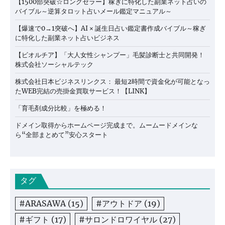
【1500部突破☆ロングセラー】稼ぎに特化した副業ネット占いの
バイブル～逆算タロット占いメール鑑定マニュアル～
【爆速で0→1突破へ】AI × 誕生日占い鑑定書作成バイブル～稼ぎ
に特化した副業ネット占いビジネス
【ビオルチア】「大人女性シャンプー」毛髪診断士と共同開発！
株式会社ソーシャルテック
株式会社日本ビジネスリンクス： 最短2時間で資金化が可能となっ
たWEB完結の売掛金買取サービス！【LINK】
「育毛剤成分比較」を極める！
ドメイン取得からホームページ完成まで。ムームードメインな
ら“全部まとめて”安心スタート
タグ
#ARASAWA
(15)
#アウトドア
(19)
#ギフト
(17)
#サロンドロワイヤル
(27)