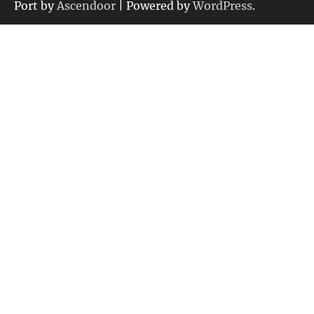
ー
Port by
Ascendoor
| Powered by
WordPress
.