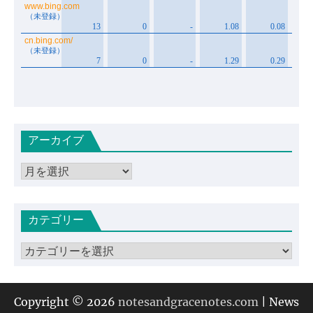
アーカイブ
ア
ー
カ
カテゴリー
イ
ブ
カ
テ
ゴ
リ
Copyright © 2026
notesandgracenotes.com
| News