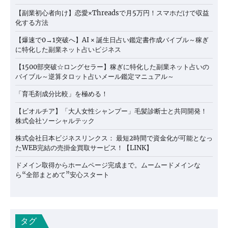
【副業初心者向け】恋愛×Threadsで月5万円！スマホだけで収益
化する方法
【爆速で0→1突破へ】AI × 誕生日占い鑑定書作成バイブル～稼ぎ
に特化した副業ネット占いビジネス
【1500部突破☆ロングセラー】稼ぎに特化した副業ネット占いの
バイブル～逆算タロット占いメール鑑定マニュアル～
「育毛剤成分比較」を極める！
【ビオルチア】「大人女性シャンプー」毛髪診断士と共同開発！
株式会社ソーシャルテック
株式会社日本ビジネスリンクス： 最短2時間で資金化が可能となっ
たWEB完結の売掛金買取サービス！【LINK】
ドメイン取得からホームページ完成まで。ムームードメインな
ら“全部まとめて”安心スタート
タグ