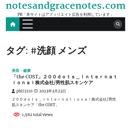
notesandgracenotes.com
Skip
to
PR「本サイトはアフィリエイト広告を利用しています」
content
タグ:
#洗顔 メンズ
美容・健康
「the COST」２００ｄｏｔｓ＿Ｉｎｔｅｒｎａｔ
ｉｏｎａｌ株式会社/男性肌スキンケア
phi72110
2023年3月23日
２００ｄｏｔｓ＿Ｉｎｔｅｒｎａｔｉｏｎａｌ株式会社/男性
肌スキンケア「the COST」
1,982 total views