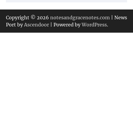
テ
ゴ
リ
Copyright © 2026
notesandgracenotes.com
| News
ー
Port by
Ascendoor
| Powered by
WordPress
.