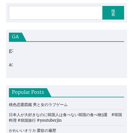
検
索
GA
g:
a:
Popular Posts
桃色恋愛図鑑 男と女のラブゲーム
日本人が大好きなのに韓国人は食べない韓国の食べ物3選 #韓国
料理 #韓国旅行 #youtuberjin
かわいいオリカ 愛欲の遍歴