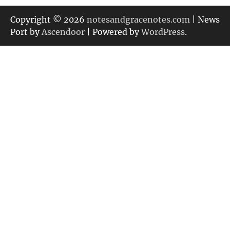
ゴ
リ
Copyright © 2026
notesandgracenotes.com
| News
ー
Port by
Ascendoor
| Powered by
WordPress
.