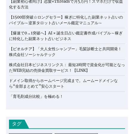
【副業初心者向け】恋愛×Threadsで月5万円！スマホだけで収益
化する方法
【1500部突破☆ロングセラー】稼ぎに特化した副業ネット占いの
バイブル～逆算タロット占いメール鑑定マニュアル～
【爆速で0→1突破へ】AI × 誕生日占い鑑定書作成バイブル～稼ぎ
に特化した副業ネット占いビジネス
【ビオルチア】「大人女性シャンプー」毛髪診断士と共同開発！
株式会社ソーシャルテック
株式会社日本ビジネスリンクス： 最短2時間で資金化が可能となっ
たWEB完結の売掛金買取サービス！【LINK】
ドメイン取得からホームページ完成まで。ムームードメインな
ら“全部まとめて”安心スタート
「育毛剤成分比較」を極める！
タグ