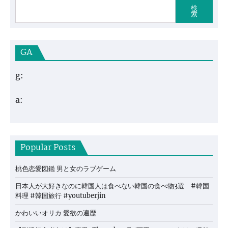
検
索
GA
g:
a:
Popular Posts
桃色恋愛図鑑 男と女のラブゲーム
日本人が大好きなのに韓国人は食べない韓国の食べ物3選 #韓国
料理 #韓国旅行 #youtuberjin
かわいいオリカ 愛欲の遍歴