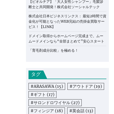
【ビオルチア】「大人女性シャンプー」毛髪診
断士と共同開発！株式会社ソーシャルテック
株式会社日本ビジネスリンクス： 最短2時間で資
金化が可能となったWEB完結の売掛金買取サー
ビス！【LINK】
ドメイン取得からホームページ完成まで。ムー
ムードメインなら“全部まとめて”安心スタート
「育毛剤成分比較」を極める！
タグ
#ARASAWA
(15)
#アウトドア
(19)
#ギフト
(17)
#サロンドロワイヤル
(27)
#フィンジア
(18)
#英会話
(13)