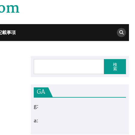
com
記載事項
検
索
GA
g:
a: