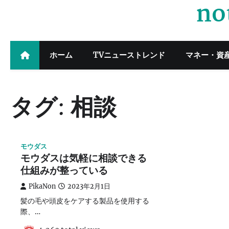
no
Skip
to
content
ホーム
TVニューストレンド
マネー・資
タグ:
相談
モウダス
モウダスは気軽に相談できる
仕組みが整っている
PikaNon
2023年2月1日
髪の毛や頭皮をケアする製品を使用する
際、…