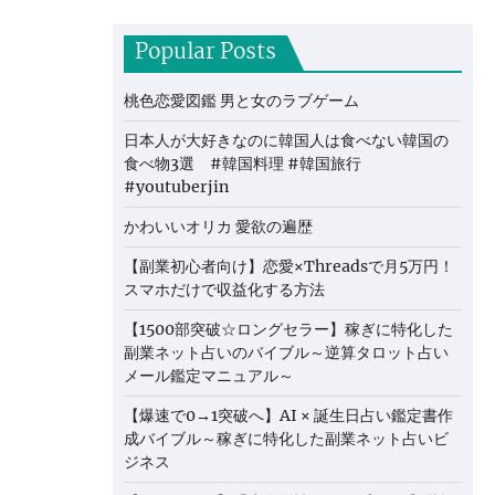
Popular Posts
桃色恋愛図鑑 男と女のラブゲーム
日本人が大好きなのに韓国人は食べない韓国の
食べ物3選 #韓国料理 #韓国旅行
#youtuberjin
かわいいオリカ 愛欲の遍歴
【副業初心者向け】恋愛×Threadsで月5万円！
スマホだけで収益化する方法
【1500部突破☆ロングセラー】稼ぎに特化した
副業ネット占いのバイブル～逆算タロット占い
メール鑑定マニュアル～
【爆速で0→1突破へ】AI × 誕生日占い鑑定書作
成バイブル～稼ぎに特化した副業ネット占いビ
ジネス