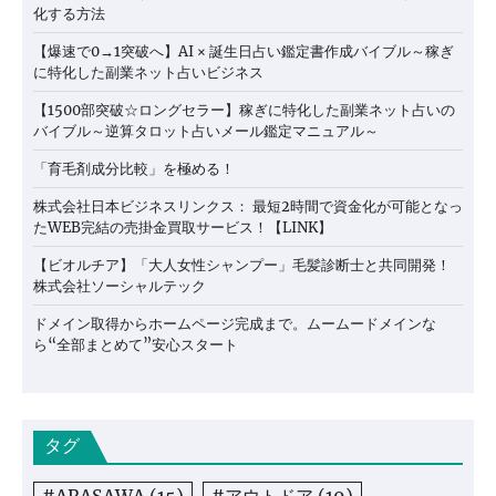
化する方法
【爆速で0→1突破へ】AI × 誕生日占い鑑定書作成バイブル～稼ぎ
に特化した副業ネット占いビジネス
【1500部突破☆ロングセラー】稼ぎに特化した副業ネット占いの
バイブル～逆算タロット占いメール鑑定マニュアル～
「育毛剤成分比較」を極める！
株式会社日本ビジネスリンクス： 最短2時間で資金化が可能となっ
たWEB完結の売掛金買取サービス！【LINK】
【ビオルチア】「大人女性シャンプー」毛髪診断士と共同開発！
株式会社ソーシャルテック
ドメイン取得からホームページ完成まで。ムームードメインな
ら“全部まとめて”安心スタート
タグ