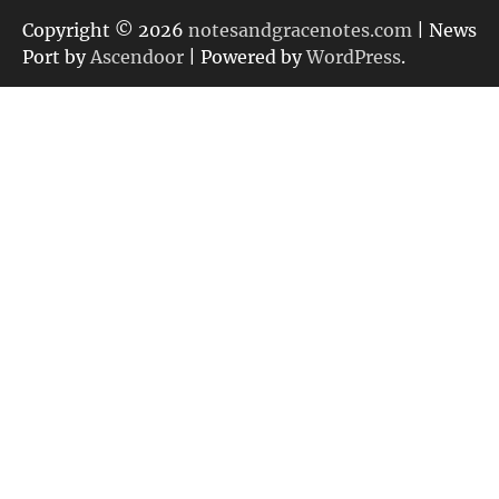
ゴ
リ
Copyright © 2026
notesandgracenotes.com
| News
ー
Port by
Ascendoor
| Powered by
WordPress
.