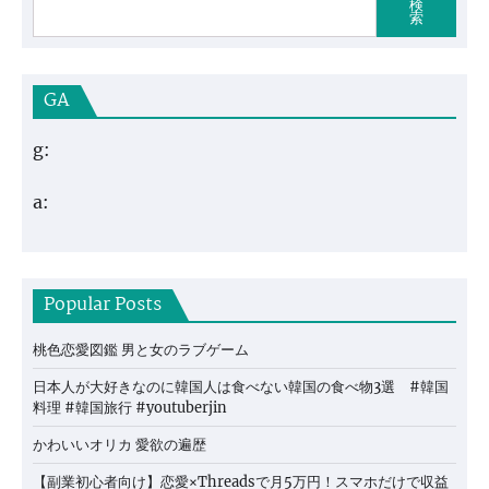
検
索
GA
g:
a:
Popular Posts
桃色恋愛図鑑 男と女のラブゲーム
日本人が大好きなのに韓国人は食べない韓国の食べ物3選 #韓国
料理 #韓国旅行 #youtuberjin
かわいいオリカ 愛欲の遍歴
【副業初心者向け】恋愛×Threadsで月5万円！スマホだけで収益