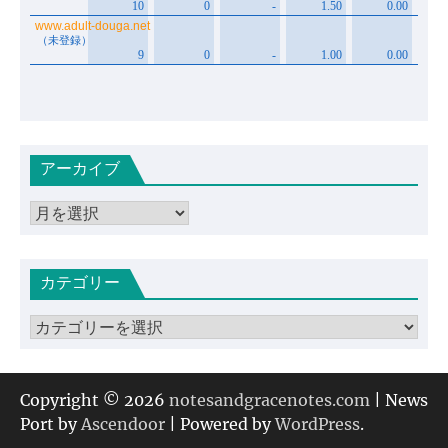
アーカイブ
ア
ー
カ
カテゴリー
イ
ブ
カ
テ
ゴ
リ
Copyright © 2026
notesandgracenotes.com
| News
ー
Port by
Ascendoor
| Powered by
WordPress
.