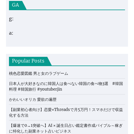
GA
g:
a:
Popular Posts
桃色恋愛図鑑 男と女のラブゲーム
日本人が大好きなのに韓国人は食べない韓国の食べ物3選 #韓国
料理 #韓国旅行 #youtuberjin
かわいいオリカ 愛欲の遍歴
【副業初心者向け】恋愛×Threadsで月5万円！スマホだけで収益
化する方法
【爆速で0→1突破へ】AI × 誕生日占い鑑定書作成バイブル～稼ぎ
に特化した副業ネット占いビジネス