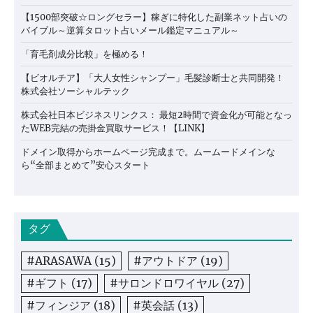
【1500部突破☆ロングセラー】稼ぎに特化した副業ネット占いの
バイブル～逆算タロット占いメール鑑定マニュアル～
「育毛剤成分比較」を極める！
【ビオルチア】「大人女性シャンプー」毛髪診断士と共同開発！
株式会社ソーシャルテック
株式会社日本ビジネスリンクス： 最短2時間で資金化が可能となっ
たWEB完結の売掛金買取サービス！【LINK】
ドメイン取得からホームページ完成まで。ムームードメインな
ら“全部まとめて”安心スタート
タグ
#ARASAWA
(15)
#アウトドア
(19)
#ギフト
(17)
#サロンドロワイヤル
(27)
#フィンジア
(18)
#英会話
(13)