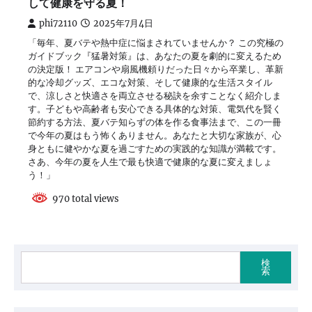
して健康を守る夏！
phi72110
2025年7月4日
「毎年、夏バテや熱中症に悩まされていませんか？ この究極の
ガイドブック『猛暑対策』は、あなたの夏を劇的に変えるため
の決定版！ エアコンや扇風機頼りだった日々から卒業し、革新
的な冷却グッズ、エコな対策、そして健康的な生活スタイル
で、涼しさと快適さを両立させる秘訣を余すことなく紹介しま
す。子どもや高齢者も安心できる具体的な対策、電気代を賢く
節約する方法、夏バテ知らずの体を作る食事法まで、この一冊
で今年の夏はもう怖くありません。あなたと大切な家族が、心
身ともに健やかな夏を過ごすための実践的な知識が満載です。
さあ、今年の夏を人生で最も快適で健康的な夏に変えましょ
う！」
970 total views
検
索