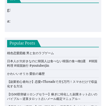
g:
a:
Popular Posts
桃色恋愛図鑑 男と女のラブゲーム
日本人が大好きなのに韓国人は食べない韓国の食べ物3選 #韓国
料理 #韓国旅行 #youtuberjin
かわいいオリカ 愛欲の遍歴
【副業初心者向け】恋愛×Threadsで月5万円！スマホだけで収益
化する方法
【1500部突破☆ロングセラー】稼ぎに特化した副業ネット占いの
バイブル～逆算タロット占いメール鑑定マニュアル～