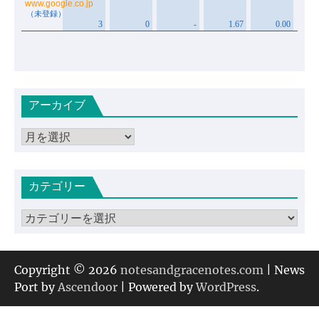
アーカイブ
ア
ー
カ
カテゴリー
イ
ブ
カ
テ
ゴ
リ
Copyright © 2026
notesandgracenotes.com
| News
ー
Port by
Ascendoor
| Powered by
WordPress
.