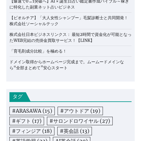
【爆速で0→1突破へ】AI × 誕生日占い鑑定書作成バイブル～稼ぎ
に特化した副業ネット占いビジネス
【ビオルチア】「大人女性シャンプー」毛髪診断士と共同開発！
株式会社ソーシャルテック
株式会社日本ビジネスリンクス： 最短2時間で資金化が可能となっ
たWEB完結の売掛金買取サービス！【LINK】
「育毛剤成分比較」を極める！
ドメイン取得からホームページ完成まで。ムームードメインな
ら“全部まとめて”安心スタート
タグ
#ARASAWA
(15)
#アウトドア
(19)
#ギフト
(17)
#サロンドロワイヤル
(27)
#フィンジア
(18)
#英会話
(13)