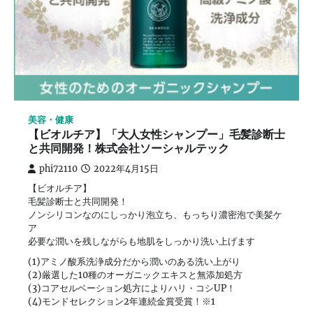
美容・健康
【ビオルチア】「大人女性シャンプー」毛髪診断士
と共同開発！株式会社ソーシャルテック
phi72110
2022年4月15日
【ビオルチア】
毛髪診断士と共同開発！
ノンシリコンなのにしっかり泡立ち、もっちり濃密泡で美髪ケ
ア
必要な潤いを残しながらも地肌をしっかり洗い上げます
(1)アミノ酸系洗浄成分だから潤いのある洗い上がり
(2)厳選した10種のオーガニックエキスと無添加処方
(3)コアセルベーション処方によりハリ・コシUP！
(4)モンドセレクション2年連続金賞受賞！※1