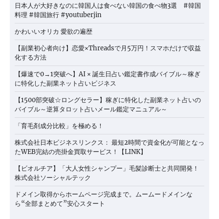
日本人が大好きなのに韓国人は食べない韓国の食べ物3選 #韓国
料理 #韓国旅行 #youtuberjin
かわいいオリカ 愛欲の遍歴
【副業初心者向け】恋愛×Threadsで月5万円！スマホだけで収益
化する方法
【爆速で0→1突破へ】AI × 誕生日占い鑑定書作成バイブル～稼ぎ
に特化した副業ネット占いビジネス
【1500部突破☆ロングセラー】稼ぎに特化した副業ネット占いの
バイブル～逆算タロット占いメール鑑定マニュアル～
「育毛剤成分比較」を極める！
株式会社日本ビジネスリンクス： 最短2時間で資金化が可能となっ
たWEB完結の売掛金買取サービス！【LINK】
【ビオルチア】「大人女性シャンプー」毛髪診断士と共同開発！
株式会社ソーシャルテック
ドメイン取得からホームページ完成まで。ムームードメインな
ら“全部まとめて”安心スタート