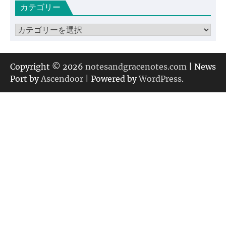
カテゴリー
イ
ブ
カ
テ
ゴ
リ
Copyright © 2026
notesandgracenotes.com
| News
ー
Port by
Ascendoor
| Powered by
WordPress
.