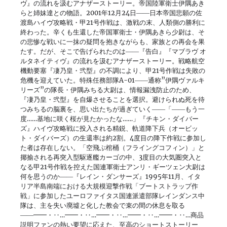
ヴ』の流れを汲むアナザーストーリー。帝国陸軍衛士伊隅あき
らと姉妹達との物語。2001年12月24日――日本帝国悲願の佐
渡島ハイヴ攻略戦・甲21号作戦は、激戦の末、人類側の勝利に
終わった。辛くも生還した帝国軍衛士・伊隅あきら少尉は、そ
の悲惨な戦いに一抹の疑問を抱きながらも、家族との再会を果
たす。だが、そこで告げられたのは――『告白』『マブラヴ オ
ルタネイティヴ』の流れを汲むアナザーストーリー。戦略航空
機動要塞『凄乃皇・弐型』の不調により、甲21号作戦は失敗の
危機を迎えていた。特殊任務部隊A-01――通称”伊隅ヴァルキ
リーズ”の隊長・伊隅みちる大尉は、情報漏洩防止のため、
『凄乃皇・弐型』を自爆させることを選択。避けられぬ死を待
つみちるの脳裏を、思い出たちが過ぎていく――「――もう一
度……基地に咲く桜が見たかったな……」『チキン・ダイバー
ズ』ハイヴ攻略戦に投入される精鋭、軌道降下兵（オービッ
ト・ダイバーズ）の生還率は約2割。4度目の降下作戦に参加し
た者は存在しない。「空飛ぶ棺桶（フライングコフィン）」と
揶揄される再突入型駆逐艦カーゴの中、3度目の大気圏突入と
なる甲21号作戦を控えた国連軍衛士アンリ・ギーツェン大尉は
何を思うのか――『レイン・ダンサーズ』1995年11月、イタ
リア半島南端における大規模迎撃作戦「ブートストラップ作
戦」に参加したユーロファイタス国連派遣部隊レインダンス中
隊は、主を失い廃墟と化した教会で束の間の休息を取る
――━━・‥…━━・‥…━━・‥…━━・‥…━━・‥…商品
説明ファンの熱い要望に応えた、至高のショートストーリー