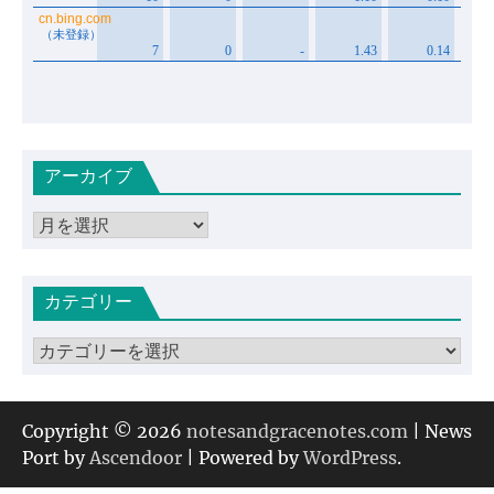
アーカイブ
ア
ー
カ
カテゴリー
イ
ブ
カ
テ
ゴ
リ
Copyright © 2026
notesandgracenotes.com
| News
ー
Port by
Ascendoor
| Powered by
WordPress
.