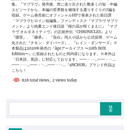
集。『マブラヴ』発売後、世に送り出された数多くの短・中編
エピソードから、本編の世界観を補強する選りすぐりの7編を
収録。ゲーム発売前にオフィシャルHPで発表された前日譚
「マブラヴヒロイン短編集」ファンディスク『マブラヴ サプリ
メント』より純夏エンド後日談『桜の花が咲くまえに』『マブ
ラヴ オルタネイティヴ』の正統外伝『CHRONICLES』より
『贖罪』、『継承』、『告白』同人小説から公式採用、ゲーム
化された『チキン・ダイバーズ』、『レイン・ダンサーズ』※
本製品は2020年発売の『âgeアーカイブス 〜20th BOX
Edition〜』に収録されたものと同内容になります。※本作は
「日本語、英語」に対応しております。━━・‥…━━・‥…
━━・‥…━━・‥…━━・‥…『aNCHOR』ブランド作品は
こちら！
828 total views, 2 views today
検
索