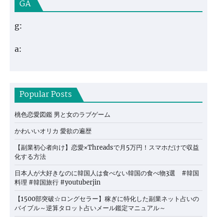
GA
g:
a:
Popular Posts
桃色恋愛図鑑 男と女のラブゲーム
かわいいオリカ 愛欲の遍歴
【副業初心者向け】恋愛×Threadsで月5万円！スマホだけで収益
化する方法
日本人が大好きなのに韓国人は食べない韓国の食べ物3選 #韓国
料理 #韓国旅行 #youtuberjin
【1500部突破☆ロングセラー】稼ぎに特化した副業ネット占いの
バイブル～逆算タロット占いメール鑑定マニュアル～