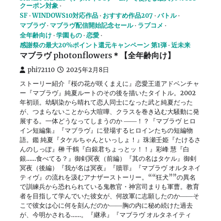
クーポン対象
SF
WINDOWS10対応作品
おすすめ作品207
バトル
マブラヴ
マブラヴ配信開始記念セール
ラブコメ
全年齢向け
学園もの
恋愛
感謝祭の最大20%ポイント還元キャンペーン 第1弾
近未来
マブラヴ photonflowers＊【全年齢向け】
phi72110
2025年2月8日
ストーリー紹介『桜の花が咲くまえに』恋愛王道アドベンチャ
ー『マブラヴ』純夏ルートのその後を描いたタイトル。2002
年初頭。幼馴染から晴れて恋人同士になった武と純夏だった
が、つまらないことから大喧嘩、クラスを巻き込む大騒動に発
展する。一体どうなってしまうのか ――！？『マブラヴ ヒロ
イン短編集』『マブラヴ』に登場するヒロインたちの短編物
語。鑑 純夏『タケルちゃんといっしょ！』珠瀬壬姫『たけるさ
んのしっぽ』榊 千鶴『白銀君ちょっとッ！！』彩峰 慧『白
銀……食べてる？』御剣冥夜（前編）『其の名はタケル』御剣
冥夜（後編）『我が名は冥夜』『贖罪』『マブラヴ オルタネイ
ティヴ』の流れを汲むアナザーストーリー。““狂犬””の異名
で訓練兵から恐れられている鬼教官・神宮司まりも軍曹。教育
者を目指して学んでいた彼女が、何故軍に志願したのか――そ
こで彼女は心に何を刻んだのか――胸の内に秘め続けた過去
が、今明かされる……。『継承』『マブラヴ オルタネイティ