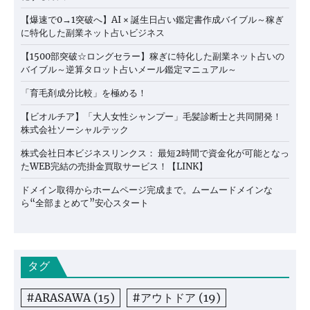
【爆速で0→1突破へ】AI × 誕生日占い鑑定書作成バイブル～稼ぎ
に特化した副業ネット占いビジネス
【1500部突破☆ロングセラー】稼ぎに特化した副業ネット占いの
バイブル～逆算タロット占いメール鑑定マニュアル～
「育毛剤成分比較」を極める！
【ビオルチア】「大人女性シャンプー」毛髪診断士と共同開発！
株式会社ソーシャルテック
株式会社日本ビジネスリンクス： 最短2時間で資金化が可能となっ
たWEB完結の売掛金買取サービス！【LINK】
ドメイン取得からホームページ完成まで。ムームードメインな
ら“全部まとめて”安心スタート
タグ
#ARASAWA
(15)
#アウトドア
(19)