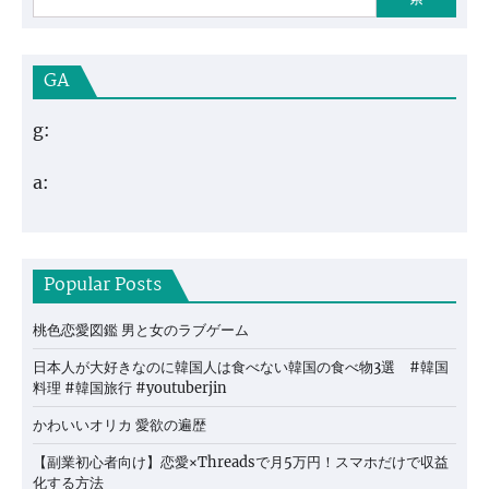
GA
g:
a:
Popular Posts
桃色恋愛図鑑 男と女のラブゲーム
日本人が大好きなのに韓国人は食べない韓国の食べ物3選 #韓国
料理 #韓国旅行 #youtuberjin
かわいいオリカ 愛欲の遍歴
【副業初心者向け】恋愛×Threadsで月5万円！スマホだけで収益
化する方法