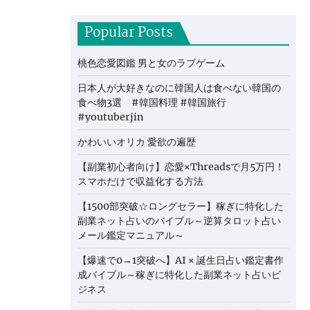
Popular Posts
桃色恋愛図鑑 男と女のラブゲーム
日本人が大好きなのに韓国人は食べない韓国の
食べ物3選 #韓国料理 #韓国旅行
#youtuberjin
かわいいオリカ 愛欲の遍歴
【副業初心者向け】恋愛×Threadsで月5万円！
スマホだけで収益化する方法
【1500部突破☆ロングセラー】稼ぎに特化した
副業ネット占いのバイブル～逆算タロット占い
メール鑑定マニュアル～
【爆速で0→1突破へ】AI × 誕生日占い鑑定書作
成バイブル～稼ぎに特化した副業ネット占いビ
ジネス