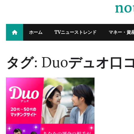
no
Skip
to
content
ホーム
TVニューストレンド
マネー・資
タグ:
Duoデュオ口