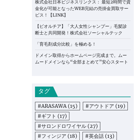
株式会社日本ビジネスリンクス： 最短2時間で資
金化が可能となったWEB完結の売掛金買取サー
ビス！【LINK】
【ビオルチア】「大人女性シャンプー」毛髪診
断士と共同開発！株式会社ソーシャルテック
「育毛剤成分比較」を極める！
ドメイン取得からホームページ完成まで。ムー
ムードメインなら“全部まとめて”安心スタート
タグ
#ARASAWA
(15)
#アウトドア
(19)
#ギフト
(17)
#サロンドロワイヤル
(27)
#フィンジア
(18)
#英会話
(13)