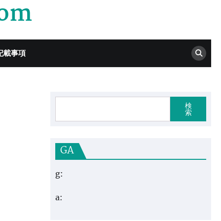
com
記載事項
検
索
GA
g:
a: