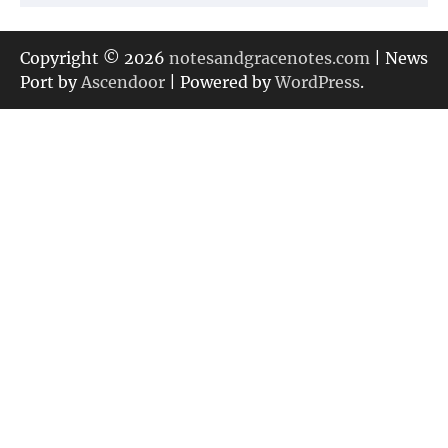
テ
ゴ
リ
Copyright © 2026
notesandgracenotes.com
| News
ー
Port by
Ascendoor
| Powered by
WordPress
.