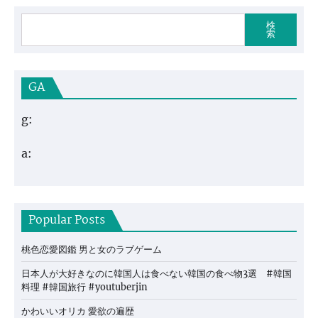
検
索
GA
g:
a:
Popular Posts
桃色恋愛図鑑 男と女のラブゲーム
日本人が大好きなのに韓国人は食べない韓国の食べ物3選 #韓国
料理 #韓国旅行 #youtuberjin
かわいいオリカ 愛欲の遍歴