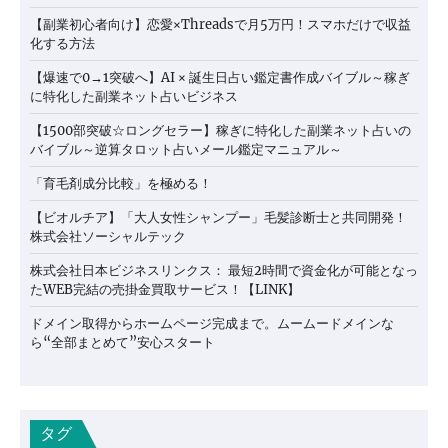
【副業初心者向け】恋愛×Threadsで月5万円！スマホだけで収益
化する方法
【爆速で0→1突破へ】AI × 誕生日占い鑑定書作成バイブル～稼ぎ
に特化した副業ネット占いビジネス
【1500部突破☆ロングセラー】稼ぎに特化した副業ネット占いの
バイブル～逆算タロット占いメール鑑定マニュアル～
「育毛剤成分比較」を極める！
【ビオルチア】「大人女性シャンプー」毛髪診断士と共同開発！
株式会社ソーシャルテック
株式会社日本ビジネスリンクス： 最短2時間で資金化が可能となっ
たWEB完結の売掛金買取サービス！【LINK】
ドメイン取得からホームページ完成まで。ムームードメインな
ら“全部まとめて”安心スタート
タグ