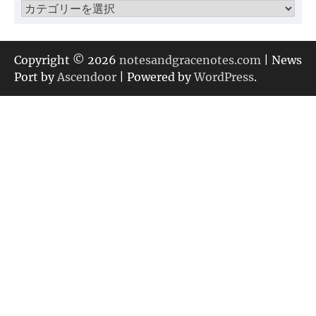
カ
テ
ゴ
リ
Copyright © 2026
notesandgracenotes.com
| News
ー
Port by
Ascendoor
| Powered by
WordPress
.