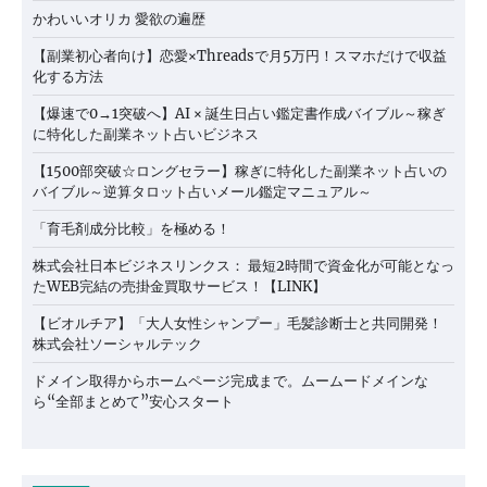
かわいいオリカ 愛欲の遍歴
【副業初心者向け】恋愛×Threadsで月5万円！スマホだけで収益
化する方法
【爆速で0→1突破へ】AI × 誕生日占い鑑定書作成バイブル～稼ぎ
に特化した副業ネット占いビジネス
【1500部突破☆ロングセラー】稼ぎに特化した副業ネット占いの
バイブル～逆算タロット占いメール鑑定マニュアル～
「育毛剤成分比較」を極める！
株式会社日本ビジネスリンクス： 最短2時間で資金化が可能となっ
たWEB完結の売掛金買取サービス！【LINK】
【ビオルチア】「大人女性シャンプー」毛髪診断士と共同開発！
株式会社ソーシャルテック
ドメイン取得からホームページ完成まで。ムームードメインな
ら“全部まとめて”安心スタート