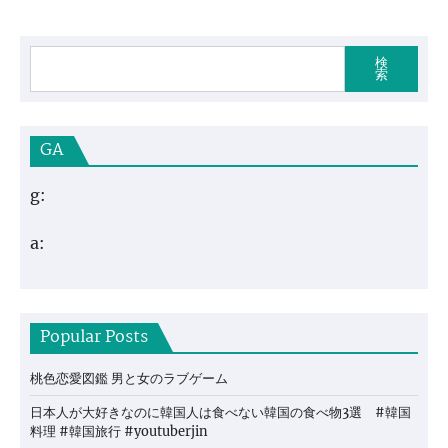
検
索
GA
g:
a:
Popular Posts
桃色恋愛図鑑 男と女のラブゲーム
日本人が大好きなのに韓国人は食べない韓国の食べ物3選 #韓国
料理 #韓国旅行 #youtuberjin