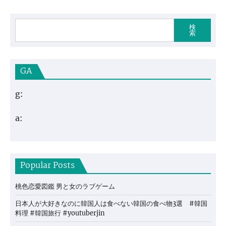
検
索
GA
g:
a:
Popular Posts
桃色恋愛図鑑 男と女のラブゲーム
日本人が大好きなのに韓国人は食べない韓国の食べ物3選 #韓国
料理 #韓国旅行 #youtuberjin