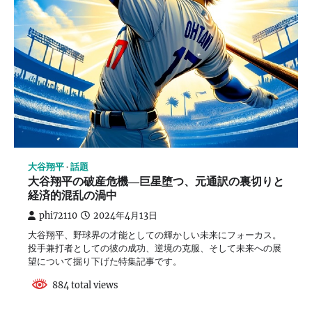
大谷翔平
話題
大谷翔平の破産危機―巨星堕つ、元通訳の裏切りと
経済的混乱の渦中
phi72110
2024年4月13日
大谷翔平、野球界の才能としての輝かしい未来にフォーカス。
投手兼打者としての彼の成功、逆境の克服、そして未来への展
望について掘り下げた特集記事です。
884 total views