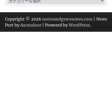
カ
テ
ゴ
リ
Copyright © 2026
notesandgracenotes.com
| News
ー
Port by
Ascendoor
| Powered by
WordPress
.