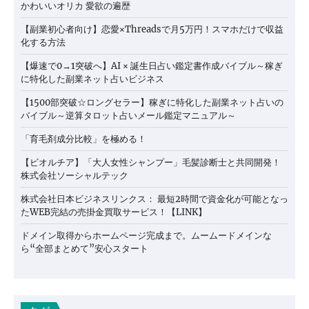
かわいいオリカ 愛欲の遍歴
【副業初心者向け】恋愛×Threadsで月5万円！スマホだけで収益
化する方法
【爆速で0→1突破へ】AI × 誕生日占い鑑定書作成バイブル～稼ぎ
に特化した副業ネット占いビジネス
【1500部突破☆ロングセラー】稼ぎに特化した副業ネット占いの
バイブル～逆算タロット占いメール鑑定マニュアル～
「育毛剤成分比較」を極める！
【ビオルチア】「大人女性シャンプー」毛髪診断士と共同開発！
株式会社ソーシャルテック
株式会社日本ビジネスリンクス： 最短2時間で資金化が可能となっ
たWEB完結の売掛金買取サービス！【LINK】
ドメイン取得からホームページ完成まで。ムームードメインな
ら“全部まとめて”安心スタート