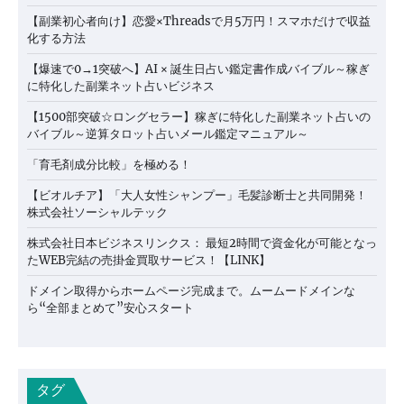
【副業初心者向け】恋愛×Threadsで月5万円！スマホだけで収益
化する方法
【爆速で0→1突破へ】AI × 誕生日占い鑑定書作成バイブル～稼ぎ
に特化した副業ネット占いビジネス
【1500部突破☆ロングセラー】稼ぎに特化した副業ネット占いの
バイブル～逆算タロット占いメール鑑定マニュアル～
「育毛剤成分比較」を極める！
【ビオルチア】「大人女性シャンプー」毛髪診断士と共同開発！
株式会社ソーシャルテック
株式会社日本ビジネスリンクス： 最短2時間で資金化が可能となっ
たWEB完結の売掛金買取サービス！【LINK】
ドメイン取得からホームページ完成まで。ムームードメインな
ら“全部まとめて”安心スタート
タグ