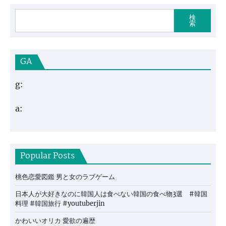
検
索
GA
g:
a:
Popular Posts
桃色恋愛図鑑 男と女のラブゲーム
日本人が大好きなのに韓国人は食べない韓国の食べ物3選 #韓国
料理 #韓国旅行 #youtuberjin
かわいいオリカ 愛欲の遍歴