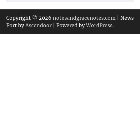
テ
ゴ
リ
Copyright © 2026
notesandgracenotes.com
| News
ー
Port by
Ascendoor
| Powered by
WordPress
.