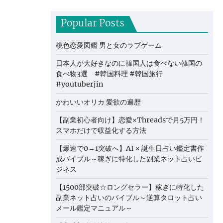
Popular Posts
桃色恋愛図鑑 男と女のラブゲーム
日本人が大好きなのに韓国人は食べない韓国の
食べ物3選 #韓国料理 #韓国旅行
#youtuberjin
かわいいオリカ 愛欲の遍歴
【副業初心者向け】恋愛×Threadsで月5万円！
スマホだけで収益化する方法
【爆速で0→1突破へ】AI × 誕生日占い鑑定書作
成バイブル～稼ぎに特化した副業ネット占いビ
ジネス
【1500部突破☆ロングセラー】稼ぎに特化した
副業ネット占いのバイブル～逆算タロット占い
メール鑑定マニュアル～