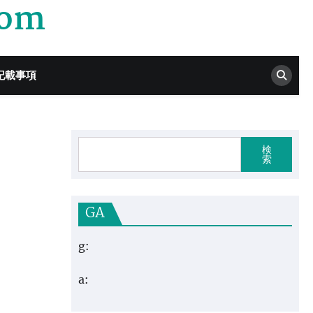
com
記載事項
検
索
GA
g:
a: