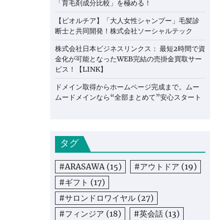
「育毛剤成分比較」を極める！
【ビオルチア】「大人女性シャンプー」毛髪診
断士と共同開発！株式会社ソーシャルテック
株式会社日本ビジネスリンクス： 最短2時間で資
金化が可能となったWEB完結の売掛金買取サー
ビス！【LINK】
ドメイン取得からホームページ完成まで。ムー
ムードメインなら“全部まとめて”安心スタート
タグ
#ARASAWA
(15)
#アウトドア
(19)
#ギフト
(17)
#サロンドロワイヤル
(27)
#フィンジア
(18)
#英会話
(13)