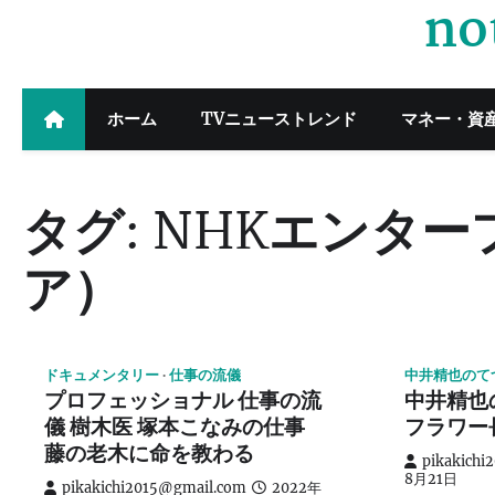
no
Skip
to
content
ホーム
TVニューストレンド
マネー・資
タグ:
NHKエンター
ア）
ドキュメンタリー
仕事の流儀
中井精也のて
プロフェッショナル 仕事の流
中井精也
儀 樹木医 塚本こなみの仕事
フラワー
藤の老木に命を教わる
pikakichi
8月21日
pikakichi2015@gmail.com
2022年