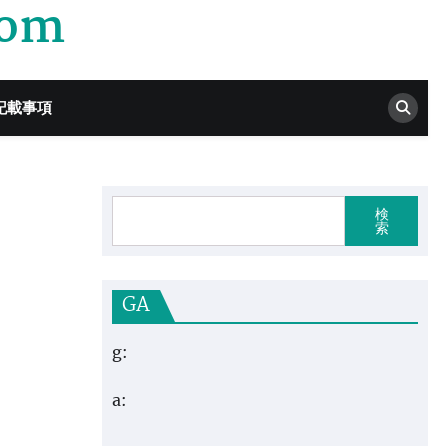
com
記載事項
検
索
GA
g:
a: