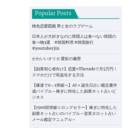
Popular Posts
桃色恋愛図鑑 男と女のラブゲーム
日本人が大好きなのに韓国人は食べない韓国の
食べ物3選 #韓国料理 #韓国旅行
#youtuberjin
かわいいオリカ 愛欲の遍歴
【副業初心者向け】恋愛×Threadsで月5万円！
スマホだけで収益化する方法
【爆速で0→1突破へ】AI × 誕生日占い鑑定書作
成バイブル～稼ぎに特化した副業ネット占いビ
ジネス
【1500部突破☆ロングセラー】稼ぎに特化した
副業ネット占いのバイブル～逆算タロット占い
メール鑑定マニュアル～