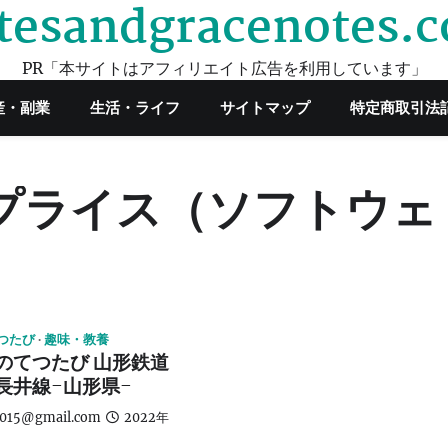
tesandgracenotes.
PR「本サイトはアフィリエイト広告を利用しています」
産・副業
生活・ライフ
サイトマップ
特定商取引法
プライス（ソフトウェ
つたび
趣味・教養
のてつたび 山形鉄道
長井線-山形県-
2015@gmail.com
2022年