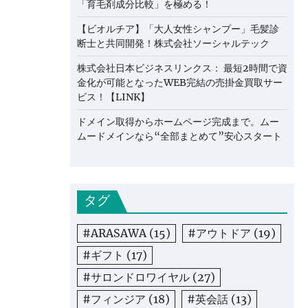
「育毛剤成分比較」を極める！
【ビオルチア】「大人女性シャンプー」毛髪診
断士と共同開発！株式会社ソーシャルテック
株式会社日本ビジネスリンクス： 最短2時間で資
金化が可能となったWEB完結の売掛金買取サー
ビス！【LINK】
ドメイン取得からホームページ完成まで。ムー
ムードメインなら“全部まとめて”安心スタート
タグ
#ARASAWA
(15)
#アウトドア
(19)
#ギフト
(17)
#サロンドロワイヤル
(27)
#フィンジア
(18)
#英会話
(13)