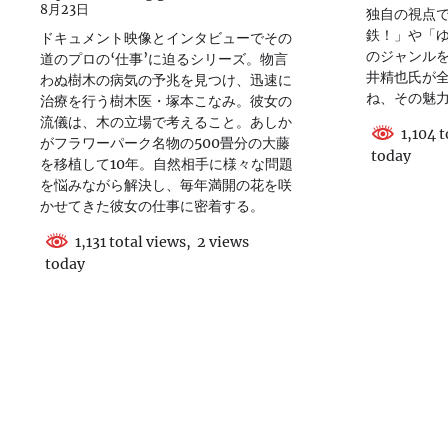
8月23日
独自の視点で
鉄！」や「
ドキュメント映像とインタビューでその
のジャンル
道のプロの‘仕事’に迫るシリーズ。物言
井精也氏が
わぬ樹木の病気の予兆を見つけ、迅速に
ね、その魅
治療を行う樹木医・塚本こなみ。彼女の
流儀は、木の立場で考えること。あしか
1,104 t
がフラワーパーク名物の500畳分の大藤
today
を移植して10年。自然相手に様々な問題
を悩みながら解決し、毎年満開の花を咲
かせてきた彼女の仕事に密着する。
1,131 total views, 2 views
today