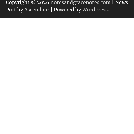
リ
Copyright © 2026
notesandgracenotes.com
| News
ー
Port by
Ascendoor
| Powered by
WordPress
.