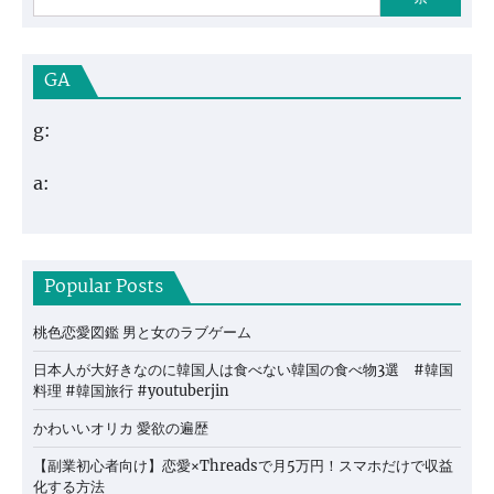
GA
g:
a:
Popular Posts
桃色恋愛図鑑 男と女のラブゲーム
日本人が大好きなのに韓国人は食べない韓国の食べ物3選 #韓国
料理 #韓国旅行 #youtuberjin
かわいいオリカ 愛欲の遍歴
【副業初心者向け】恋愛×Threadsで月5万円！スマホだけで収益
化する方法