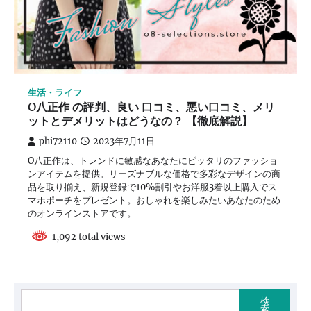
生活・ライフ
O八正作 の評判、良い 口コミ、悪い口コミ、メリ
ットとデメリットはどうなの？ 【徹底解説】
phi72110
2023年7月11日
O八正作は、トレンドに敏感なあなたにピッタリのファッショ
ンアイテムを提供。リーズナブルな価格で多彩なデザインの商
品を取り揃え、新規登録で10%割引やお洋服3着以上購入でス
マホポーチをプレゼント。おしゃれを楽しみたいあなたのため
のオンラインストアです。
1,092 total views
検
索