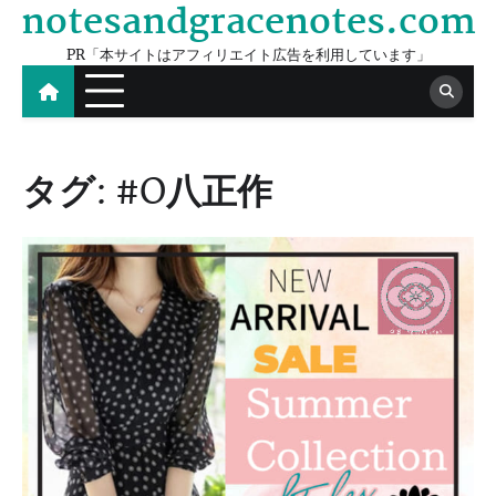
notesandgracenotes.com
Skip
to
PR「本サイトはアフィリエイト広告を利用しています」
content
タグ:
#O八正作