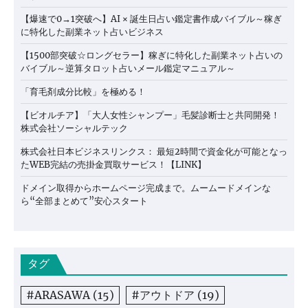
【爆速で0→1突破へ】AI × 誕生日占い鑑定書作成バイブル～稼ぎ
に特化した副業ネット占いビジネス
【1500部突破☆ロングセラー】稼ぎに特化した副業ネット占いの
バイブル～逆算タロット占いメール鑑定マニュアル～
「育毛剤成分比較」を極める！
【ビオルチア】「大人女性シャンプー」毛髪診断士と共同開発！
株式会社ソーシャルテック
株式会社日本ビジネスリンクス： 最短2時間で資金化が可能となっ
たWEB完結の売掛金買取サービス！【LINK】
ドメイン取得からホームページ完成まで。ムームードメインな
ら“全部まとめて”安心スタート
タグ
#ARASAWA
(15)
#アウトドア
(19)