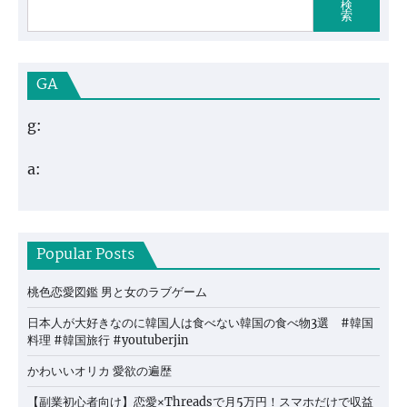
検
索
GA
g:
a:
Popular Posts
桃色恋愛図鑑 男と女のラブゲーム
日本人が大好きなのに韓国人は食べない韓国の食べ物3選 #韓国
料理 #韓国旅行 #youtuberjin
かわいいオリカ 愛欲の遍歴
【副業初心者向け】恋愛×Threadsで月5万円！スマホだけで収益