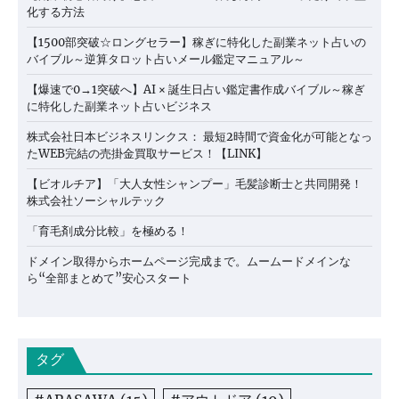
化する方法
【1500部突破☆ロングセラー】稼ぎに特化した副業ネット占いの
バイブル～逆算タロット占いメール鑑定マニュアル～
【爆速で0→1突破へ】AI × 誕生日占い鑑定書作成バイブル～稼ぎ
に特化した副業ネット占いビジネス
株式会社日本ビジネスリンクス： 最短2時間で資金化が可能となっ
たWEB完結の売掛金買取サービス！【LINK】
【ビオルチア】「大人女性シャンプー」毛髪診断士と共同開発！
株式会社ソーシャルテック
「育毛剤成分比較」を極める！
ドメイン取得からホームページ完成まで。ムームードメインな
ら“全部まとめて”安心スタート
タグ