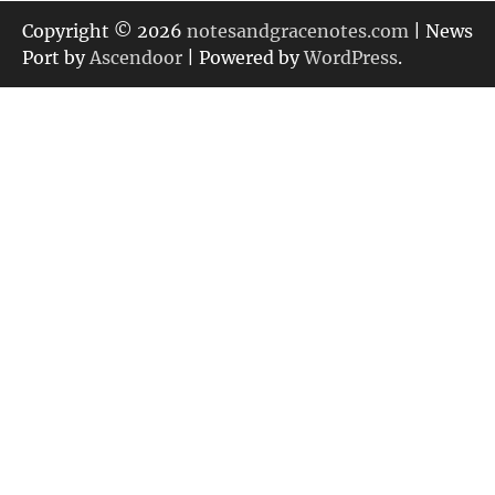
ゴ
リ
Copyright © 2026
notesandgracenotes.com
| News
ー
Port by
Ascendoor
| Powered by
WordPress
.