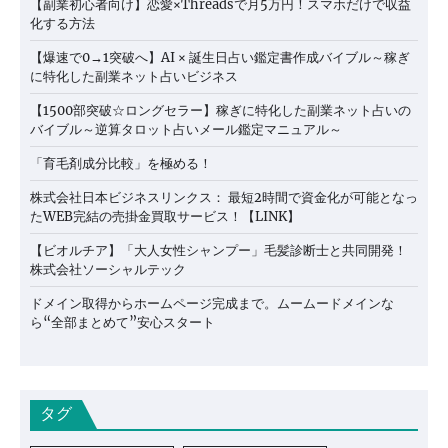
【副業初心者向け】恋愛×Threadsで月5万円！スマホだけで収益
化する方法
【爆速で0→1突破へ】AI × 誕生日占い鑑定書作成バイブル～稼ぎ
に特化した副業ネット占いビジネス
【1500部突破☆ロングセラー】稼ぎに特化した副業ネット占いの
バイブル～逆算タロット占いメール鑑定マニュアル～
「育毛剤成分比較」を極める！
株式会社日本ビジネスリンクス： 最短2時間で資金化が可能となっ
たWEB完結の売掛金買取サービス！【LINK】
【ビオルチア】「大人女性シャンプー」毛髪診断士と共同開発！
株式会社ソーシャルテック
ドメイン取得からホームページ完成まで。ムームードメインな
ら“全部まとめて”安心スタート
タグ