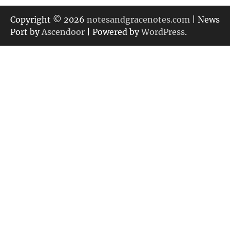
ゴ
リ
Copyright © 2026
notesandgracenotes.com
| News
ー
Port by
Ascendoor
| Powered by
WordPress
.