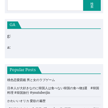
検
索
GA
g:
a:
Popular Posts
桃色恋愛図鑑 男と女のラブゲーム
日本人が大好きなのに韓国人は食べない韓国の食べ物3選 #韓国
料理 #韓国旅行 #youtuberjin
かわいいオリカ 愛欲の遍歴