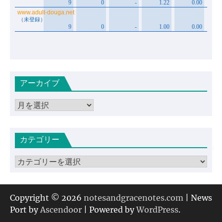
アーカイブ
ア
ー
カ
カテゴリー
イ
ブ
カ
テ
ゴ
リ
Copyright © 2026
notesandgracenotes.com
| News
ー
Port by
Ascendoor
| Powered by
WordPress
.