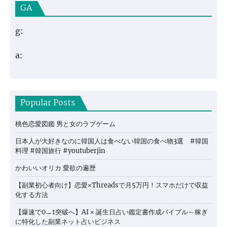
GA
g:
a:
Popular Posts
桃色恋愛図鑑 男と女のラブゲーム
日本人が大好きなのに韓国人は食べない韓国の食べ物3選 #韓国
料理 #韓国旅行 #youtuberjin
かわいいオリカ 愛欲の遍歴
【副業初心者向け】恋愛×Threadsで月5万円！スマホだけで収益
化する方法
【爆速で0→1突破へ】AI × 誕生日占い鑑定書作成バイブル～稼ぎ
に特化した副業ネット占いビジネス