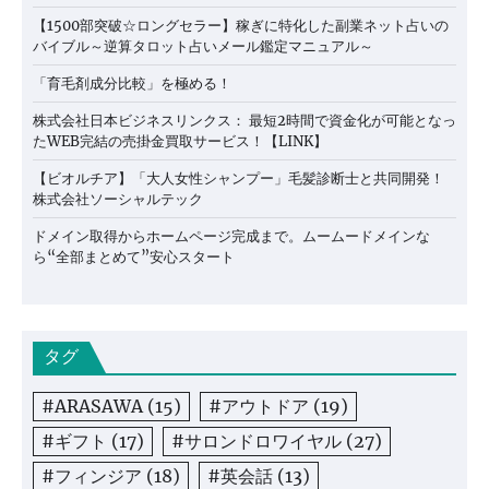
【1500部突破☆ロングセラー】稼ぎに特化した副業ネット占いの
バイブル～逆算タロット占いメール鑑定マニュアル～
「育毛剤成分比較」を極める！
株式会社日本ビジネスリンクス： 最短2時間で資金化が可能となっ
たWEB完結の売掛金買取サービス！【LINK】
【ビオルチア】「大人女性シャンプー」毛髪診断士と共同開発！
株式会社ソーシャルテック
ドメイン取得からホームページ完成まで。ムームードメインな
ら“全部まとめて”安心スタート
タグ
#ARASAWA
(15)
#アウトドア
(19)
#ギフト
(17)
#サロンドロワイヤル
(27)
#フィンジア
(18)
#英会話
(13)