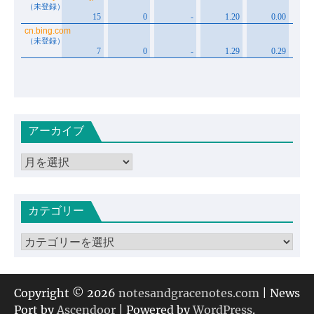
アーカイブ
ア
ー
カ
カテゴリー
イ
ブ
カ
テ
ゴ
リ
Copyright © 2026
notesandgracenotes.com
| News
ー
Port by
Ascendoor
| Powered by
WordPress
.