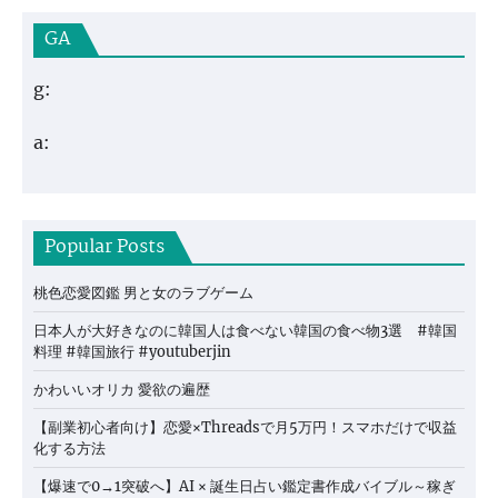
GA
g:
a:
Popular Posts
桃色恋愛図鑑 男と女のラブゲーム
日本人が大好きなのに韓国人は食べない韓国の食べ物3選 #韓国
料理 #韓国旅行 #youtuberjin
かわいいオリカ 愛欲の遍歴
【副業初心者向け】恋愛×Threadsで月5万円！スマホだけで収益
化する方法
【爆速で0→1突破へ】AI × 誕生日占い鑑定書作成バイブル～稼ぎ