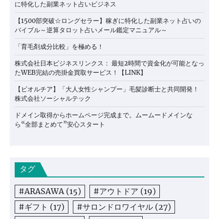
に特化した副業ネット占いビジネス
【1500部突破☆ロングセラー】稼ぎに特化した副業ネット占いの
バイブル～逆算タロット占いメール鑑定マニュアル～
「育毛剤成分比較」を極める！
株式会社日本ビジネスリンクス： 最短2時間で資金化が可能となっ
たWEB完結の売掛金買取サービス！【LINK】
【ビオルチア】「大人女性シャンプー」毛髪診断士と共同開発！
株式会社ソーシャルテック
ドメイン取得からホームページ完成まで。ムームードメインな
ら“全部まとめて”安心スタート
タグ
#ARASAWA
(15)
#アウトドア
(19)
#ギフト
(17)
#サロンドロワイヤル
(27)