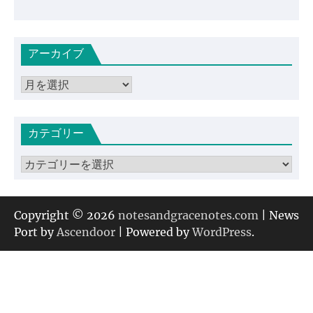
アーカイブ
ア
ー
カ
カテゴリー
イ
ブ
カ
テ
ゴ
リ
Copyright © 2026
notesandgracenotes.com
| News
ー
Port by
Ascendoor
| Powered by
WordPress
.