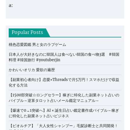
a:
Popular Posts
桃色恋愛図鑑 男と女のラブゲーム
日本人が大好きなのに韓国人は食べない韓国の食べ物3選 #韓国
料理 #韓国旅行 #youtuberjin
かわいいオリカ 愛欲の遍歴
【副業初心者向け】恋愛×Threadsで月5万円！スマホだけで収益
化する方法
【1500部突破☆ロングセラー】稼ぎに特化した副業ネット占いの
バイブル～逆算タロット占いメール鑑定マニュアル～
【爆速で0→1突破へ】AI × 誕生日占い鑑定書作成バイブル～稼ぎ
に特化した副業ネット占いビジネス
【ビオルチア】「大人女性シャンプー」毛髪診断士と共同開発！