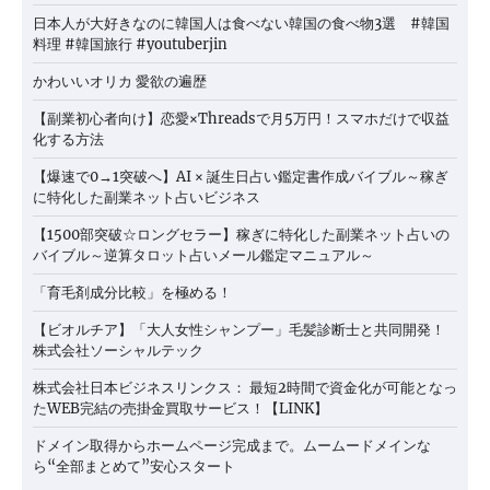
日本人が大好きなのに韓国人は食べない韓国の食べ物3選 #韓国
料理 #韓国旅行 #youtuberjin
かわいいオリカ 愛欲の遍歴
【副業初心者向け】恋愛×Threadsで月5万円！スマホだけで収益
化する方法
【爆速で0→1突破へ】AI × 誕生日占い鑑定書作成バイブル～稼ぎ
に特化した副業ネット占いビジネス
【1500部突破☆ロングセラー】稼ぎに特化した副業ネット占いの
バイブル～逆算タロット占いメール鑑定マニュアル～
「育毛剤成分比較」を極める！
【ビオルチア】「大人女性シャンプー」毛髪診断士と共同開発！
株式会社ソーシャルテック
株式会社日本ビジネスリンクス： 最短2時間で資金化が可能となっ
たWEB完結の売掛金買取サービス！【LINK】
ドメイン取得からホームページ完成まで。ムームードメインな
ら“全部まとめて”安心スタート