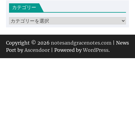
カ
カテゴリー
イ
ブ
カ
テ
ゴ
リ
Copyright © 2026
notesandgracenotes.com
| News
ー
Port by
Ascendoor
| Powered by
WordPress
.