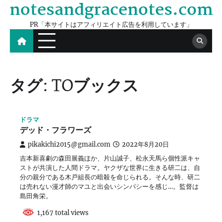
notesandgracenotes.com
Skip
to
PR「本サイトはアフィリエイト広告を利用しています」
content
タグ:
TOブックス
ドラマ
デッド・フラワーズ
pikakichi2015@gmail.com
2022年8月20日
吉本新喜劇の森田展義ほか、片山誠子、松永天馬ら個性派キャ
ストが共演した人間ドラマ。ヤクザな世界に生きる研二は、自
分の親分である木戸組長の暗殺を命じられる。そんな時、研二
は売れない漫才師のマユと出会いシンパシーを感じ…。監督は
島田角栄。
1,167 total views