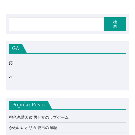
検
索
GA
g:
a:
Popular Posts
桃色恋愛図鑑 男と女のラブゲーム
かわいいオリカ 愛欲の遍歴