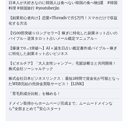
日本人が大好きなのに韓国人は食べない韓国の食べ物3選 #韓国
料理 #韓国旅行 #youtuberjin
【副業初心者向け】恋愛×Threadsで月5万円！スマホだけで収益
化する方法
【1500部突破☆ロングセラー】稼ぎに特化した副業ネット占いの
バイブル～逆算タロット占いメール鑑定マニュアル～
【爆速で0→1突破へ】AI × 誕生日占い鑑定書作成バイブル～稼ぎ
に特化した副業ネット占いビジネス
【ビオルチア】「大人女性シャンプー」毛髪診断士と共同開発！
株式会社ソーシャルテック
株式会社日本ビジネスリンクス： 最短2時間で資金化が可能となっ
たWEB完結の売掛金買取サービス！【LINK】
「育毛剤成分比較」を極める！
ドメイン取得からホームページ完成まで。ムームードメインな
ら“全部まとめて”安心スタート