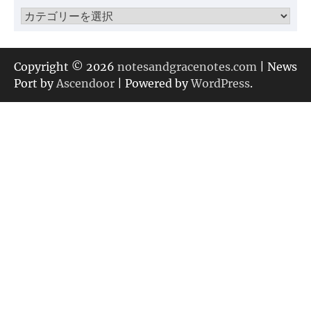
ブ
カ
テ
ゴ
リ
Copyright © 2026
notesandgracenotes.com
| News
ー
Port by
Ascendoor
| Powered by
WordPress
.