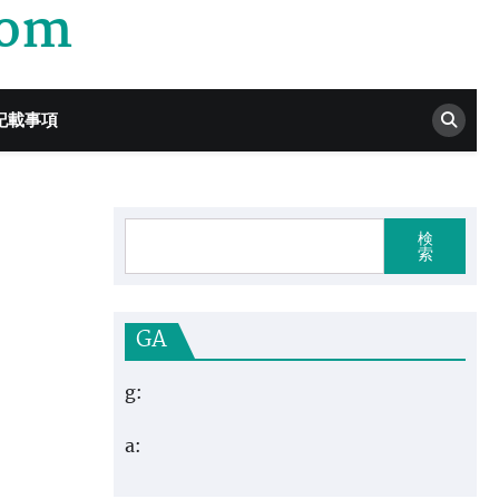
com
記載事項
検
索
GA
g:
a: