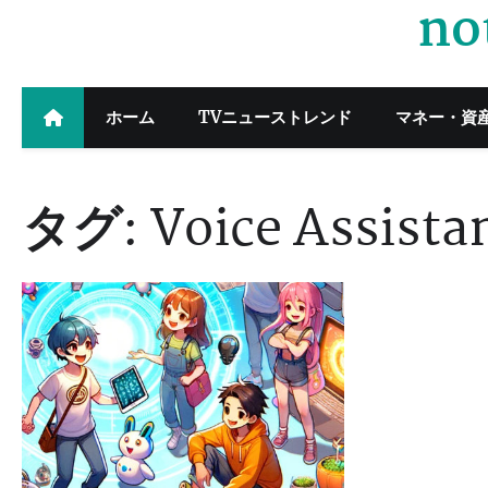
no
Skip
to
content
ホーム
TVニューストレンド
マネー・資
タグ:
Voice Assista