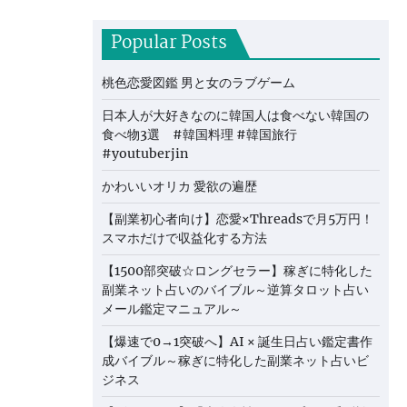
Popular Posts
桃色恋愛図鑑 男と女のラブゲーム
日本人が大好きなのに韓国人は食べない韓国の
食べ物3選 #韓国料理 #韓国旅行
#youtuberjin
かわいいオリカ 愛欲の遍歴
【副業初心者向け】恋愛×Threadsで月5万円！
スマホだけで収益化する方法
【1500部突破☆ロングセラー】稼ぎに特化した
副業ネット占いのバイブル～逆算タロット占い
メール鑑定マニュアル～
【爆速で0→1突破へ】AI × 誕生日占い鑑定書作
成バイブル～稼ぎに特化した副業ネット占いビ
ジネス