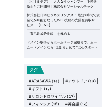
【ビオルチア】「大人女性シャンプー」毛髪診
断士と共同開発！株式会社ソーシャルテック
株式会社日本ビジネスリンクス： 最短2時間で資
金化が可能となったWEB完結の売掛金買取サー
ビス！【LINK】
「育毛剤成分比較」を極める！
ドメイン取得からホームページ完成まで。ムー
ムードメインなら“全部まとめて”安心スタート
タグ
#ARASAWA
(15)
#アウトドア
(19)
#ギフト
(17)
#サロンドロワイヤル
(27)
#フィンジア
(18)
#英会話
(13)