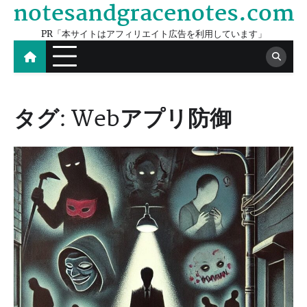
notesandgracenotes.com
Skip
to
PR「本サイトはアフィリエイト広告を利用しています」
content
タグ:
Webアプリ防御