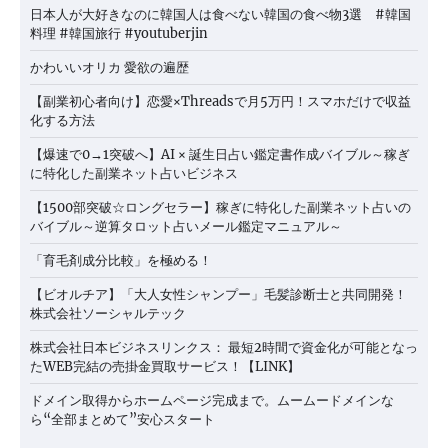
日本人が大好きなのに韓国人は食べない韓国の食べ物3選 #韓国
料理 #韓国旅行 #youtuberjin
かわいいオリカ 愛欲の遍歴
【副業初心者向け】恋愛×Threadsで月5万円！スマホだけで収益
化する方法
【爆速で0→1突破へ】AI × 誕生日占い鑑定書作成バイブル～稼ぎ
に特化した副業ネット占いビジネス
【1500部突破☆ロングセラー】稼ぎに特化した副業ネット占いの
バイブル～逆算タロット占いメール鑑定マニュアル～
「育毛剤成分比較」を極める！
【ビオルチア】「大人女性シャンプー」毛髪診断士と共同開発！
株式会社ソーシャルテック
株式会社日本ビジネスリンクス： 最短2時間で資金化が可能となっ
たWEB完結の売掛金買取サービス！【LINK】
ドメイン取得からホームページ完成まで。ムームードメインな
ら“全部まとめて”安心スタート