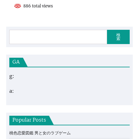
886 total views
検
索
GA
g:
a:
Popular Posts
桃色恋愛図鑑 男と女のラブゲーム