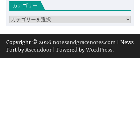
カテゴリー
イ
ブ
カ
テ
ゴ
リ
Copyright © 2026
notesandgracenotes.com
| News
ー
Port by
Ascendoor
| Powered by
WordPress
.