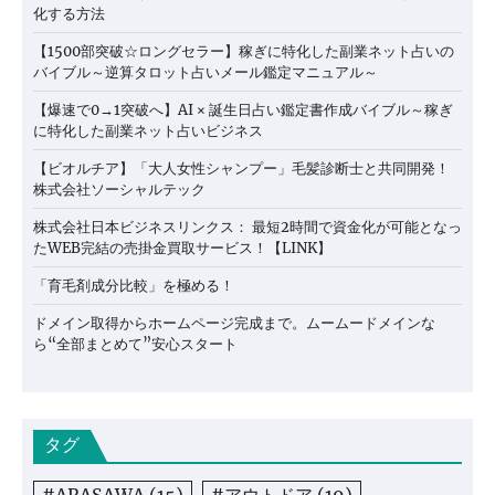
化する方法
【1500部突破☆ロングセラー】稼ぎに特化した副業ネット占いの
バイブル～逆算タロット占いメール鑑定マニュアル～
【爆速で0→1突破へ】AI × 誕生日占い鑑定書作成バイブル～稼ぎ
に特化した副業ネット占いビジネス
【ビオルチア】「大人女性シャンプー」毛髪診断士と共同開発！
株式会社ソーシャルテック
株式会社日本ビジネスリンクス： 最短2時間で資金化が可能となっ
たWEB完結の売掛金買取サービス！【LINK】
「育毛剤成分比較」を極める！
ドメイン取得からホームページ完成まで。ムームードメインな
ら“全部まとめて”安心スタート
タグ
#ARASAWA
(15)
#アウトドア
(19)