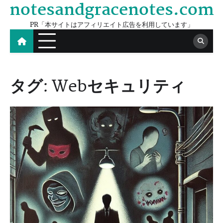
notesandgracenotes.com
Skip
to
PR「本サイトはアフィリエイト広告を利用しています」
content
タグ:
Webセキュリティ