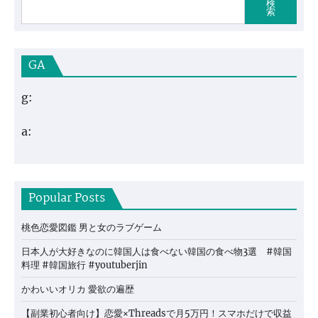
検
索
GA
g:
a:
Popular Posts
桃色恋愛図鑑 男と女のラブゲーム
日本人が大好きなのに韓国人は食べない韓国の食べ物3選 #韓国
料理 #韓国旅行 #youtuberjin
かわいいオリカ 愛欲の遍歴
【副業初心者向け】恋愛×Threadsで月5万円！スマホだけで収益