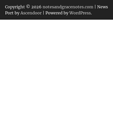
ゴ
リ
Copyright © 2026
notesandgracenotes.com
| News
ー
Port by
Ascendoor
| Powered by
WordPress
.