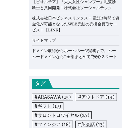
【ビオルチア】「大人女性シャンプー」毛髪診
断士と共同開発！株式会社ソーシャルテック
株式会社日本ビジネスリンクス： 最短2時間で資
金化が可能となったWEB完結の売掛金買取サー
ビス！【LINK】
サイトマップ
ドメイン取得からホームページ完成まで。ムー
ムードメインなら“全部まとめて”安心スタート
タグ
#ARASAWA
(15)
#アウトドア
(19)
#ギフト
(17)
#サロンドロワイヤル
(27)
#フィンジア
(18)
#英会話
(13)