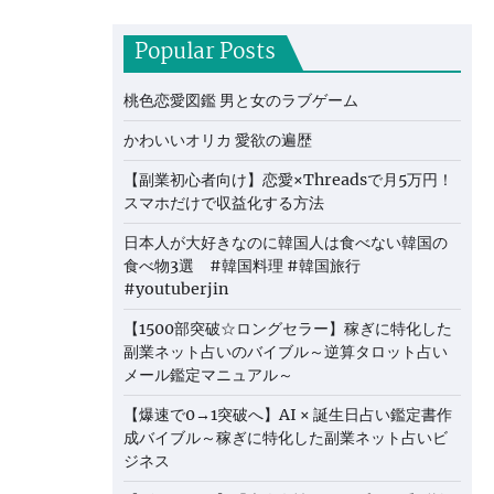
Popular Posts
桃色恋愛図鑑 男と女のラブゲーム
かわいいオリカ 愛欲の遍歴
【副業初心者向け】恋愛×Threadsで月5万円！
スマホだけで収益化する方法
日本人が大好きなのに韓国人は食べない韓国の
食べ物3選 #韓国料理 #韓国旅行
#youtuberjin
【1500部突破☆ロングセラー】稼ぎに特化した
副業ネット占いのバイブル～逆算タロット占い
メール鑑定マニュアル～
【爆速で0→1突破へ】AI × 誕生日占い鑑定書作
成バイブル～稼ぎに特化した副業ネット占いビ
ジネス