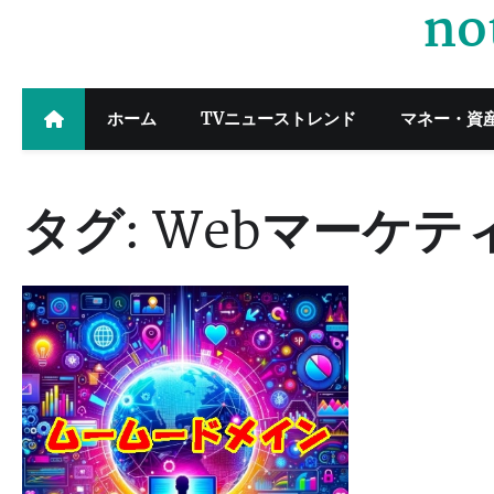
no
Skip
to
content
ホーム
TVニューストレンド
マネー・資
タグ:
Webマーケテ