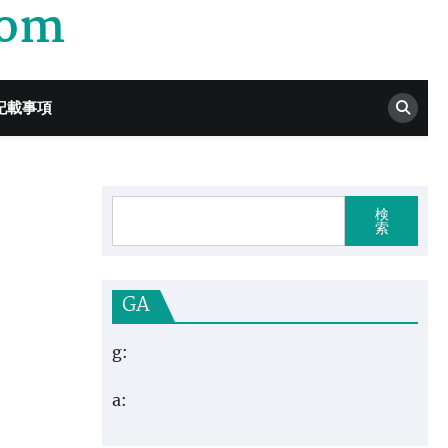
com
記載事項
検
索
GA
g:
a: