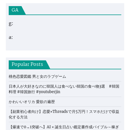
GA
g:
a:
Popular Posts
桃色恋愛図鑑 男と女のラブゲーム
日本人が大好きなのに韓国人は食べない韓国の食べ物3選 #韓国
料理 #韓国旅行 #youtuberjin
かわいいオリカ 愛欲の遍歴
【副業初心者向け】恋愛×Threadsで月5万円！スマホだけで収益
化する方法
【爆速で0→1突破へ】AI × 誕生日占い鑑定書作成バイブル～稼ぎ