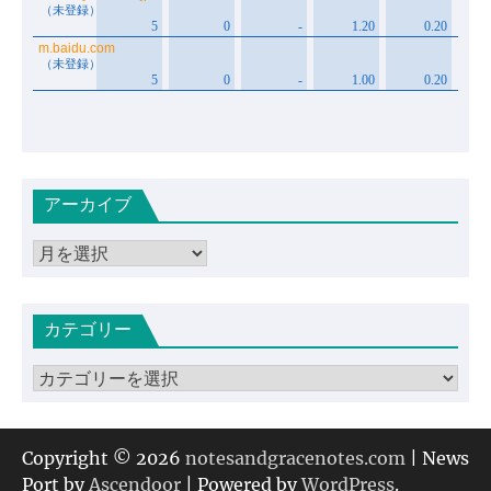
アーカイブ
ア
ー
カ
カテゴリー
イ
ブ
カ
テ
ゴ
リ
Copyright © 2026
notesandgracenotes.com
| News
ー
Port by
Ascendoor
| Powered by
WordPress
.