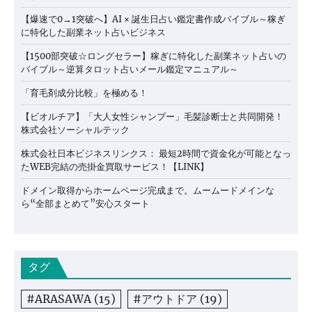
【爆速で0→1突破へ】AI × 誕生日占い鑑定書作成バイブル～稼ぎ
に特化した副業ネット占いビジネス
【1500部突破☆ロングセラー】稼ぎに特化した副業ネット占いの
バイブル～逆算タロット占いメール鑑定マニュアル～
「育毛剤成分比較」を極める！
【ビオルチア】「大人女性シャンプー」毛髪診断士と共同開発！
株式会社ソーシャルテック
株式会社日本ビジネスリンクス： 最短2時間で資金化が可能となっ
たWEB完結の売掛金買取サービス！【LINK】
ドメイン取得からホームページ完成まで。ムームードメインな
ら“全部まとめて”安心スタート
タグ
#ARASAWA
(15)
#アウトドア
(19)