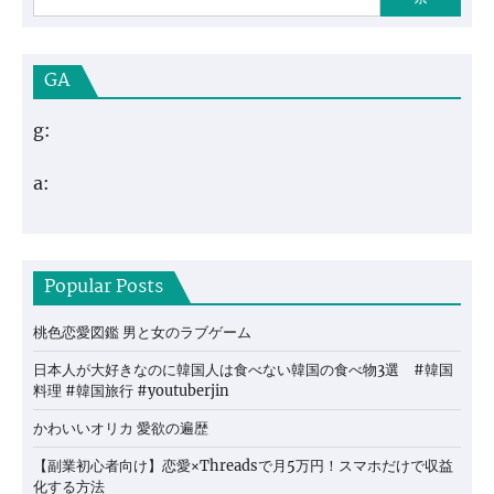
GA
g:
a:
Popular Posts
桃色恋愛図鑑 男と女のラブゲーム
日本人が大好きなのに韓国人は食べない韓国の食べ物3選 #韓国
料理 #韓国旅行 #youtuberjin
かわいいオリカ 愛欲の遍歴
【副業初心者向け】恋愛×Threadsで月5万円！スマホだけで収益
化する方法