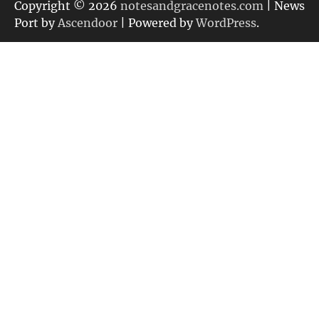
リ
Copyright © 2026
notesandgracenotes.com
| News
ー
Port by
Ascendoor
| Powered by
WordPress
.