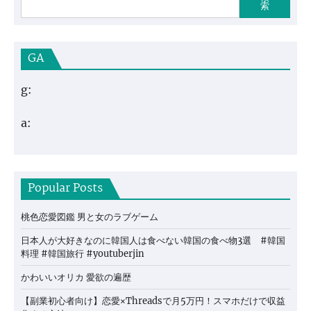
索
GA
g:
a:
Popular Posts
桃色恋愛図鑑 男と女のラブゲーム
日本人が大好きなのに韓国人は食べない韓国の食べ物3選 #韓国
料理 #韓国旅行 #youtuberjin
かわいいオリカ 愛欲の遍歴
【副業初心者向け】恋愛×Threadsで月5万円！スマホだけで収益