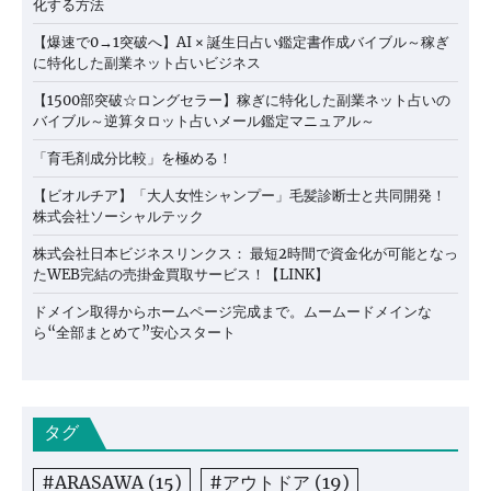
化する方法
【爆速で0→1突破へ】AI × 誕生日占い鑑定書作成バイブル～稼ぎ
に特化した副業ネット占いビジネス
【1500部突破☆ロングセラー】稼ぎに特化した副業ネット占いの
バイブル～逆算タロット占いメール鑑定マニュアル～
「育毛剤成分比較」を極める！
【ビオルチア】「大人女性シャンプー」毛髪診断士と共同開発！
株式会社ソーシャルテック
株式会社日本ビジネスリンクス： 最短2時間で資金化が可能となっ
たWEB完結の売掛金買取サービス！【LINK】
ドメイン取得からホームページ完成まで。ムームードメインな
ら“全部まとめて”安心スタート
タグ
#ARASAWA
(15)
#アウトドア
(19)