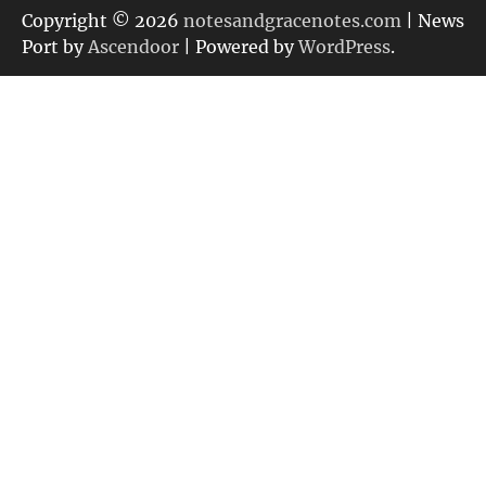
リ
Copyright © 2026
notesandgracenotes.com
| News
ー
Port by
Ascendoor
| Powered by
WordPress
.