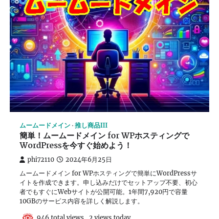
ムームードメイン
推し商品III
簡単！ムームードメイン for WPホスティングで
WordPressを今すぐ始めよう！
phi72110
2024年6月25日
ムームードメイン for WPホスティングで簡単にWordPressサ
イトを作成できます。申し込みだけでセットアップ不要、初心
者でもすぐにWebサイトが公開可能。1年間7,920円で容量
10GBのサービス内容を詳しく解説します。
946 total views, 2 views today