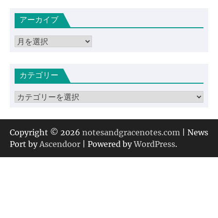
アーカイブ
ア
ー
カ
カテゴリー
イ
ブ
カ
テ
ゴ
リ
Copyright © 2026
notesandgracenotes.com
| News
ー
Port by
Ascendoor
| Powered by
WordPress
.