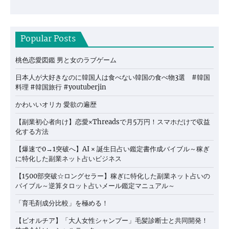
Popular Posts
桃色恋愛図鑑 男と女のラブゲーム
日本人が大好きなのに韓国人は食べない韓国の食べ物3選 #韓国
料理 #韓国旅行 #youtuberjin
かわいいオリカ 愛欲の遍歴
【副業初心者向け】恋愛×Threadsで月5万円！スマホだけで収益
化する方法
【爆速で0→1突破へ】AI × 誕生日占い鑑定書作成バイブル～稼ぎ
に特化した副業ネット占いビジネス
【1500部突破☆ロングセラー】稼ぎに特化した副業ネット占いの
バイブル～逆算タロット占いメール鑑定マニュアル～
「育毛剤成分比較」を極める！
【ビオルチア】「大人女性シャンプー」毛髪診断士と共同開発！