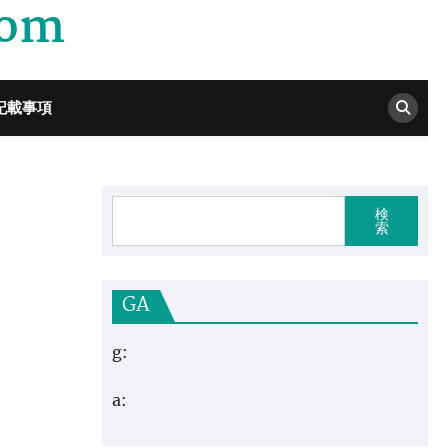
com
記載事項
検
索
GA
g:
a: