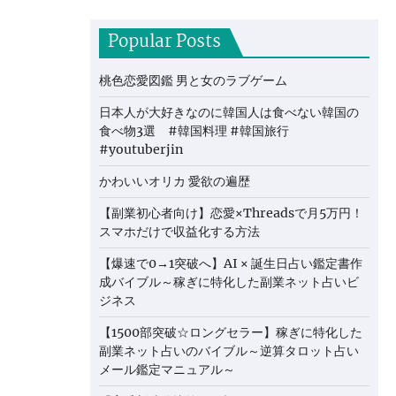
Popular Posts
桃色恋愛図鑑 男と女のラブゲーム
日本人が大好きなのに韓国人は食べない韓国の
食べ物3選 #韓国料理 #韓国旅行
#youtuberjin
かわいいオリカ 愛欲の遍歴
【副業初心者向け】恋愛×Threadsで月5万円！
スマホだけで収益化する方法
【爆速で0→1突破へ】AI × 誕生日占い鑑定書作
成バイブル～稼ぎに特化した副業ネット占いビ
ジネス
【1500部突破☆ロングセラー】稼ぎに特化した
副業ネット占いのバイブル～逆算タロット占い
メール鑑定マニュアル～