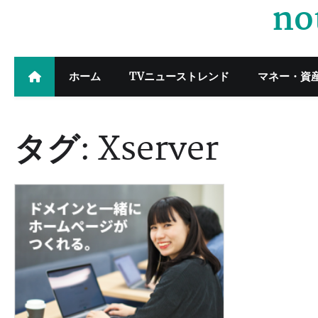
no
Skip
to
content
ホーム
TVニューストレンド
マネー・資
タグ:
Xserver