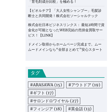
「育毛剤成分比較」を極める！
【ビオルチア】「大人女性シャンプー」毛髪診
断士と共同開発！株式会社ソーシャルテック
株式会社日本ビジネスリンクス： 最短2時間で資
金化が可能となったWEB完結の売掛金買取サー
ビス！【LINK】
ドメイン取得からホームページ完成まで。ムー
ムードメインなら“全部まとめて”安心スタート
タグ
#ARASAWA
(15)
#アウトドア
(19)
#ギフト
(17)
#サロンドロワイヤル
(27)
#フィンジア
(18)
#英会話
(13)