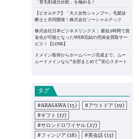
「育毛剤成分比較」を極める！
【ビオルチア】「大人女性シャンプー」毛髪診
断士と共同開発！株式会社ソーシャルテック
株式会社日本ビジネスリンクス： 最短2時間で資
金化が可能となったWEB完結の売掛金買取サー
ビス！【LINK】
ドメイン取得からホームページ完成まで。ムー
ムードメインなら“全部まとめて”安心スタート
タグ
#ARASAWA
(15)
#アウトドア
(19)
#ギフト
(17)
#サロンドロワイヤル
(27)
#フィンジア
(18)
#英会話
(13)