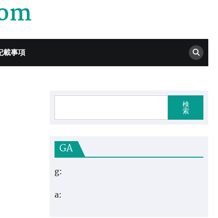
com
記載事項
検
索
GA
g:
a: