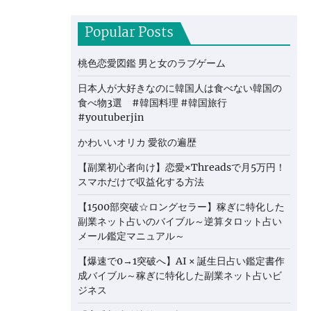
Popular Posts
桃色恋愛図鑑 男と女のラブゲーム
日本人が大好きなのに韓国人は食べない韓国の
食べ物3選 #韓国料理 #韓国旅行
#youtuberjin
かわいいオリカ 愛欲の遍歴
【副業初心者向け】恋愛×Threadsで月5万円！
スマホだけで収益化する方法
【1500部突破☆ロングセラー】稼ぎに特化した
副業ネット占いのバイブル～逆算タロット占い
メール鑑定マニュアル～
【爆速で0→1突破へ】AI × 誕生日占い鑑定書作
成バイブル～稼ぎに特化した副業ネット占いビ
ジネス