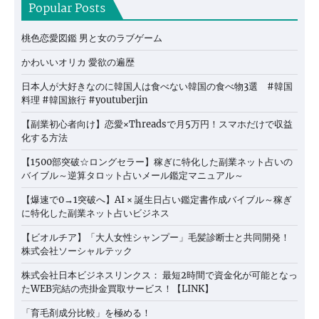
Popular Posts
桃色恋愛図鑑 男と女のラブゲーム
かわいいオリカ 愛欲の遍歴
日本人が大好きなのに韓国人は食べない韓国の食べ物3選 #韓国
料理 #韓国旅行 #youtuberjin
【副業初心者向け】恋愛×Threadsで月5万円！スマホだけで収益
化する方法
【1500部突破☆ロングセラー】稼ぎに特化した副業ネット占いの
バイブル～逆算タロット占いメール鑑定マニュアル～
【爆速で0→1突破へ】AI × 誕生日占い鑑定書作成バイブル～稼ぎ
に特化した副業ネット占いビジネス
【ビオルチア】「大人女性シャンプー」毛髪診断士と共同開発！
株式会社ソーシャルテック
株式会社日本ビジネスリンクス： 最短2時間で資金化が可能となっ
たWEB完結の売掛金買取サービス！【LINK】
「育毛剤成分比較」を極める！