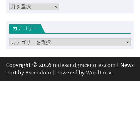
ア
ー
カ
カテゴリー
イ
ブ
カ
テ
ゴ
リ
Copyright © 2026
notesandgracenotes.com
| News
ー
Port by
Ascendoor
| Powered by
WordPress
.