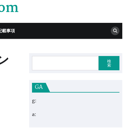
com
記載事項
ン
検
索
GA
g:
a: