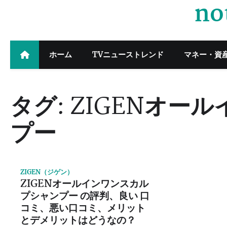
no
Skip
to
content
ホーム
TVニューストレンド
マネー・資
タグ:
ZIGENオー
プー
ZIGEN（ジゲン）
ZIGENオールインワンスカル
プシャンプー の評判、良い 口
コミ、悪い口コミ、メリット
とデメリットはどうなの？