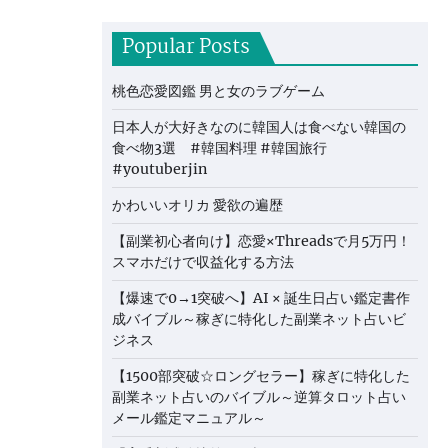
Popular Posts
桃色恋愛図鑑 男と女のラブゲーム
日本人が大好きなのに韓国人は食べない韓国の
食べ物3選 #韓国料理 #韓国旅行
#youtuberjin
かわいいオリカ 愛欲の遍歴
【副業初心者向け】恋愛×Threadsで月5万円！
スマホだけで収益化する方法
【爆速で0→1突破へ】AI × 誕生日占い鑑定書作
成バイブル～稼ぎに特化した副業ネット占いビ
ジネス
【1500部突破☆ロングセラー】稼ぎに特化した
副業ネット占いのバイブル～逆算タロット占い
メール鑑定マニュアル～