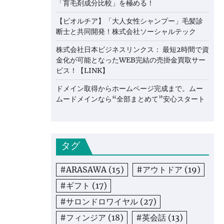
「育毛剤成分比較」を極める！
【ビオルチア】「大人女性シャンプー」毛髪診
断士と共同開発！株式会社ソーシャルテック
株式会社日本ビジネスリンクス： 最短2時間で資
金化が可能となったWEB完結の売掛金買取サー
ビス！【LINK】
ドメイン取得からホームページ完成まで。ムー
ムードメインなら“全部まとめて”安心スタート
タグ
#ARASAWA
(15)
#アウトドア
(19)
#ギフト
(17)
#サロンドロワイヤル
(27)
#フィンジア
(18)
#英会話
(13)