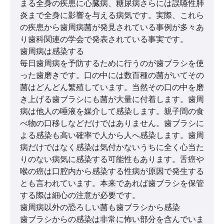
まる全身の疾患に心臓病、糖尿病さらには誤嚥性肺
炎まで全身に影響を与える病気です。実際、これら
の疾患から歯周病菌が発見されている事例が多々あ
り歯科関連の学会で発表されている事実です。
歯周病は感染する
毎日歯周病を予防するために行うのが歯ブラシを使
った歯磨きです。口の中には数百種の菌がいてその
菌はどんどん繁殖しています。当然その口の中を磨
き上げる歯ブラシにも菌が大量に付着します。歯周
病は他人の唾液を媒介して感染します。親子間の食
べ物の口移しなどだけではありません。歯ブラシに
よる感染も高い確率で人から人へ感染します。歯周
病だけではなく感染は気付かないうちに全く心当た
りのない病気に感染する可能性もあります。舌癌や
喉の癌は口腔内から感染する性病が原因で発生する
とも言われています。本来であれば歯ブラシを保管
する際は細心の注意が必要です。
歯周病以外の恐ろしい菌も歯ブラシから感染
歯ブラシからの感染は非常に怖い部分を含んでいま