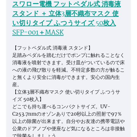
スワロー電機 フットペダル式 消毒液
スタンド ＋ 立体3層不織布マスク 使
い切りタイプ ふつうサイズ 50枚入
SFP-001＋MASK
【フットペダル式 消毒液 スタンド】
足踏みペダルを踏むだけでポンプに触れることなく
消毒液を噴射できます。受け皿がついているので床
への液の飛び散りを軽減。不特定多数の方が触るこ
と無くより安全に消毒ができます。安心の国内生
産。
【立体3層不織布マスク 使い切りタイプ ふつうサ
イズ 50枚入】
どこでも持ち運べるコンパクトサイズ。UV-
C253.7nmのオゾンありで20秒以上の照射で97％
以上の除菌が出来ます。自分やお友達の携帯電話や
公衆のドアノブや便座など気になるところは非接触
で除菌をしましょう。