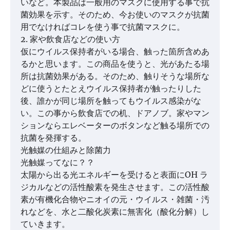
いなど。本製品は一般用のマスクに使用する事で抗
菌効果を示す。そのため、今お使いのマスクが抗菌
用でなければコレを使う事で抗菌マスクに。
2. 家や飲食店などの使い方
仮にウイルス保持者がいる場合、触った箇所含めあ
るかと思います。この商品を使うと、光があたる場
所は抗菌効果がある。そのため、触りそうな場所な
どに使うとたとえウイルス保持者が触ったりした
後、誰かが同じ場所を触ってもウイルス感染がな
い。この事から飲食店での机、ドアノブ。家やマン
ションならエレベーターのボタンなど触る場所での
抗菌を発揮する。
光触媒の仕組みと除菌力
光触媒ってなに？？
太陽から出る光エネルギーを受けると表面にOH ラ
ジカルなどの活性酸素を発生させます。この活性酸
素が有機化合物やニオイの元・ウイルス・雑菌・汚
れなどを、水と二酸化炭素に無害化（酸化分解）し
ていきます。