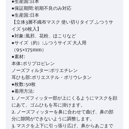
●生産国:日本
●保証期間:初期不良のみ対応
●生産国:日本
【立体3層不織布マスク 使い切りタイプ ふつうサ
イズ 50枚入】
●対象:風邪、花粉、ほこりなど
●サイズ（約）:ふつうサイズ 大人用
（95×175mm）
●素材:
本体:ポリプロピレン
ノーズフィルター:ポリエチレン
耳ひも部:ポリエステル・ポリウレタン
●枚数:50枚
●着用方法:
1. ノーズフィッター部が上にくるようにマスクを顔
にあて、ゴムひもを耳に掛けます。
2. ノーズフィッターを鼻に合わせて曲げ、鼻の部
分に隙間ができないように調整します。
3. マスクを上下に引っ張り広げ、鼻からあごまで