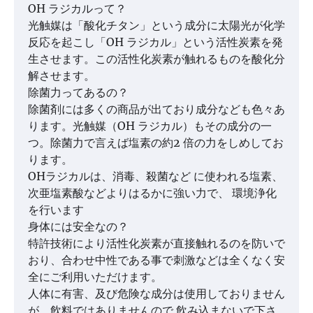
OH ラジカルって？
光触媒は「酸化チタン」という成分に太陽光が化学
反応を起こし「OH ラジカル」という活性炭素を発
生させます。この活性化炭素が触れるものを酸化分
解させます。
除菌力ってあるの？
除菌剤には多くの商品が出ており成分なども色々あ
ります。光触媒（OH ラジカル）もその成分の一
つ。除菌力で言えば塩素の約2 倍の力をしめしてお
ります。
OHラジカルは、消毒、殺菌など に使われる塩素、
次亜塩素酸などよりはるかに強い力で、 環境浄化
を行います
身体には安全なの？
特許技術により活性化炭素が直接触れるのを防いで
おり、合わせ中性である事で刺激などは全くなく安
全にご利用いただけます。
人体に有害、及び危険な成分は使用しておりません
が、飲料ではありませんので 飲み込まないで下さ