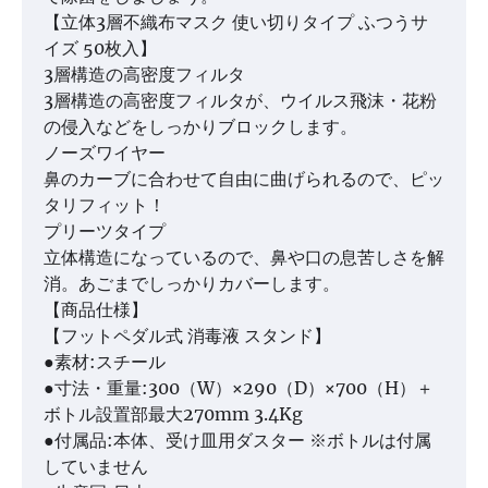
【立体3層不織布マスク 使い切りタイプ ふつうサ
イズ 50枚入】
3層構造の高密度フィルタ
3層構造の高密度フィルタが、ウイルス飛沫・花粉
の侵入などをしっかりブロックします。
ノーズワイヤー
鼻のカーブに合わせて自由に曲げられるので、ピッ
タリフィット！
プリーツタイプ
立体構造になっているので、鼻や口の息苦しさを解
消。あごまでしっかりカバーします。
【商品仕様】
【フットペダル式 消毒液 スタンド】
●素材:スチール
●寸法・重量:300（W）×290（D）×700（H）＋
ボトル設置部最大270mm 3.4Kg
●付属品:本体、受け皿用ダスター ※ボトルは付属
していません