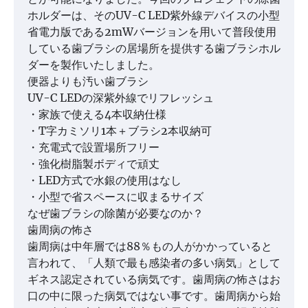
ホルダーは、そのUV-C LED紫外線デバイスの小型
省電力版である2mWバージョンを用いて普段使用
している歯ブラシの居場所を提供する歯ブラシホル
ダーを製作いたしました。
便器よりも汚い歯ブラシ
UV-C LEDの深紫外線でリフレッシュ
・家族で使える4本収納仕様
・T字カミソリ1本＋ブラシ2本収納可
・充電式で設置場所フリー
・強化樹脂製ボディで頑丈
・LED方式で水銀の使用はなし
・小型で省スペースに収まるサイズ
なぜ歯ブラシの除菌が必要なのか？
歯周病の怖さ
歯周病は中年層では88％もの人がかかっていると
言われて、「人類で最も感染者の多い病気」として
ギネス認定されている病気です。歯周病の怖さはお
口の中に限った病気ではない事です。歯周病から始