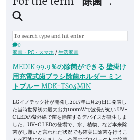
For the term “除菌”.
0
家電・PC・スマホ
/
生活家電
MEDIK 99.9％の除菌ができる 壁掛け
用充電式歯ブラシ除菌ホルダー ミン
トブルー MDK-TS04MIN
LGイノテック社が開発し2017年11月29日に発表し
た当時世界初の最大出力100mWで波長が短い UV-
C LEDの紫外線で菌を除菌するデバイスが誕生しま
した。UV-C LEDの登場で、水、植物、など本来除
菌がし難いと言われた状況でも確実に除菌を行うこ
とが可能になりました。今回のプロジェクトの除菌