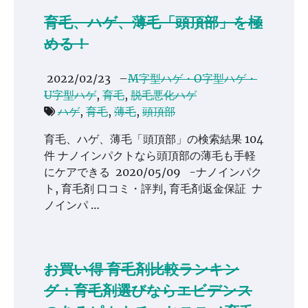
育毛、ハゲ、薄毛「頭頂部」を極
める！
2022/02/23
–
M字型ハゲ・O字型ハゲ・
U字型ハゲ
,
育毛
,
脱毛悪化ハゲ
ハゲ
,
育毛
,
薄毛
,
頭頂部
育毛、ハゲ、薄毛「頭頂部」の検索結果 104
件 ナノインパクトなら頭頂部の薄毛も手軽
にケアできる 2020/05/09 -ナノインパク
ト, 育毛剤 口コミ・評判, 育毛剤返金保証 ナ
ノインパ …
お買い得 育毛剤比較ランキン
グ：育毛剤選びならエビデンス