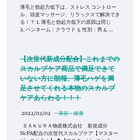
薄毛と勃起力低下は、ストレス コントロー
ル、頭皮マッサージ、リラックスで解決でき
る！？ 1. 薄毛と勃起力低下の原因は同じ
2. ペンネーム：クラウド 3. 性別：男 4. …
【次世代新成分配合】これまでの
スカルプケア商品で満足できて
いない方に朗報、薄毛ハゲを満
足させてくれる本物のスカルプ
ケアあらわる！！！
2022/02/02
–
美容・健康
ＳＡＫＵＲＡ物産株式会社 新規成分
NcPA配合の次世代スカルプケア【マスター