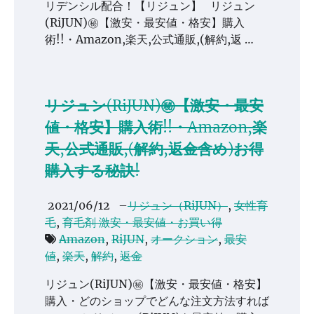
リデンシル配合！【リジュン】 リジュン
(RiJUN)㊙【激安・最安値・格安】購入
術!!・Amazon,楽天,公式通販,(解約,返 …
リジュン(RiJUN)㊙【激安・最安
値・格安】購入術!!・Amazon,楽
天,公式通販,(解約,返金含め)お得
購入する秘訣!
2021/06/12
–
リジュン（RiJUN）
,
女性育
毛
,
育毛剤 激安・最安値・お買い得
Amazon
,
RiJUN
,
オークション
,
最安
値
,
楽天
,
解約
,
返金
リジュン(RiJUN)㊙【激安・最安値・格安】
購入・どのショップでどんな注文方法すれば