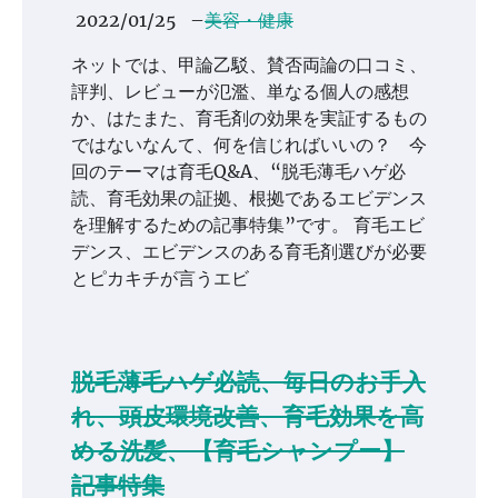
2022/01/25
–
美容・健康
ネットでは、甲論乙駁、賛否両論の口コミ、
評判、レビューが氾濫、単なる個人の感想
か、はたまた、育毛剤の効果を実証するもの
ではないなんて、何を信じればいいの？ 今
回のテーマは育毛Q&A、“脱毛薄毛ハゲ必
読、育毛効果の証拠、根拠であるエビデンス
を理解するための記事特集”です。 育毛エビ
デンス、エビデンスのある育毛剤選びが必要
とピカキチが言うエビ
脱毛薄毛ハゲ必読、毎日のお手入
れ、頭皮環境改善、育毛効果を高
める洗髪、【育毛シャンプー】
記事特集