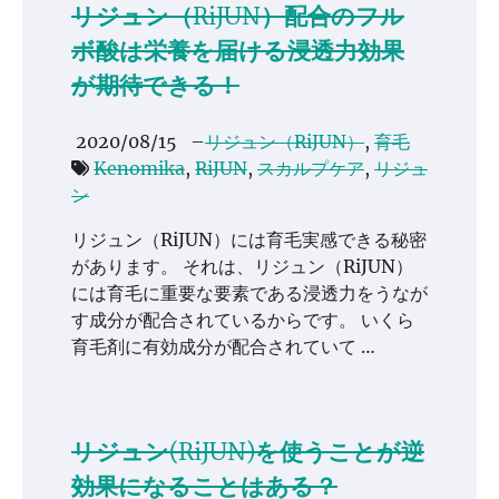
リジュン（RiJUN）配合のフル
ボ酸は栄養を届ける浸透力効果
が期待できる！
2020/08/15
–
リジュン（RiJUN）
,
育毛
Kenomika
,
RiJUN
,
スカルプケア
,
リジュ
ン
リジュン（RiJUN）には育毛実感できる秘密
があります。 それは、リジュン（RiJUN）
には育毛に重要な要素である浸透力をうなが
す成分が配合されているからです。 いくら
育毛剤に有効成分が配合されていて …
リジュン(RiJUN)を使うことが逆
効果になることはある？