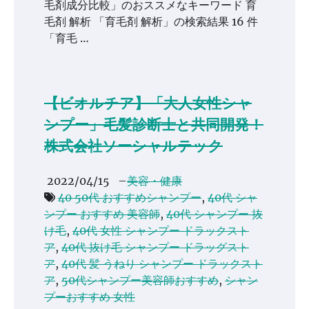
毛剤成分比較」のおススメなキーワード 育
毛剤 解析 「育毛剤 解析」の検索結果 16 件
「育毛 …
【ビオルチア】「大人女性シャ
ンプー」毛髪診断士と共同開発！
株式会社ソーシャルテック
2022/04/15
–
美容・健康
40 50代 おすすめシャンプー
,
40代 シャ
ンプー おすすめ 美容師
,
40代 シャンプー 抜
け毛
,
40代 女性 シャンプー ドラックスト
ア
,
40代 抜け毛 シャンプー ドラッグスト
ア
,
40代 髪 うねり シャンプー ドラックスト
ア
,
50代シャンプー美容師おすすめ
,
シャン
プーおすすめ 女性