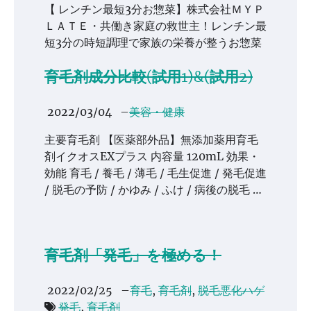
【 レンチン最短3分お惣菜】株式会社ＭＹＰ
ＬＡＴＥ・共働き家庭の救世主！レンチン最
短3分の時短調理で家族の栄養が整うお惣菜
育毛剤成分比較(試用1)&(試用2)
2022/03/04
–
美容・健康
主要育毛剤 【医薬部外品】無添加薬用育毛
剤イクオスEXプラス 内容量 120mL 効果・
効能 育毛 / 養毛 / 薄毛 / 毛生促進 / 発毛促進
/ 脱毛の予防 / かゆみ / ふけ / 病後の脱毛 …
育毛剤「発毛」を極める！
2022/02/25
–
育毛
,
育毛剤
,
脱毛悪化ハゲ
発毛
,
育毛剤