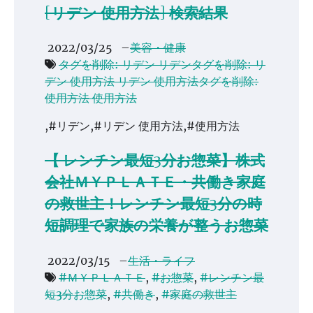
[リデン 使用方法] 検索結果
2022/03/25
–
美容・健康
タグを削除: リデン リデンタグを削除: リ
デン 使用方法 リデン 使用方法タグを削除:
使用方法 使用方法
,#リデン,#リデン 使用方法,#使用方法
【 レンチン最短3分お惣菜】株式
会社ＭＹＰＬＡＴＥ・共働き家庭
の救世主！レンチン最短3分の時
短調理で家族の栄養が整うお惣菜
2022/03/15
–
生活・ライフ
#ＭＹＰＬＡＴＥ
,
#お惣菜
,
#レンチン最
短3分お惣菜
,
#共働き
,
#家庭の救世主