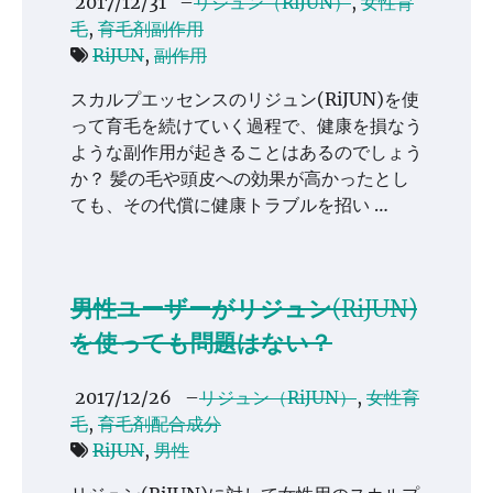
2017/12/31
–
リジュン（RiJUN）
,
女性育
毛
,
育毛剤副作用
RiJUN
,
副作用
スカルプエッセンスのリジュン(RiJUN)を使
って育毛を続けていく過程で、健康を損なう
ような副作用が起きることはあるのでしょう
か？ 髪の毛や頭皮への効果が高かったとし
ても、その代償に健康トラブルを招い …
男性ユーザーがリジュン(RiJUN)
を使っても問題はない？
2017/12/26
–
リジュン（RiJUN）
,
女性育
毛
,
育毛剤配合成分
RiJUN
,
男性