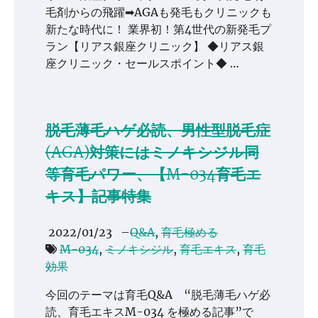
毛剤からの飛躍➡AGAも発毛もクリニックも
新たな時代に！ 業界初！第4世代の新発毛プ
ラン【リアス銀座クリニック】 ◆リアス銀
座クリニック・セールスポイント◆ …
脱毛薄毛ハゲ必読、男性型脱毛症
(AGA)対策にはミノキシジル同
等育毛パワー、【M-034育毛エ
キス】記事特集
2022/01/23
–
Q&A
,
育毛極める
M-034
,
ミノキシジル
,
育毛エキス
,
育毛
効果
今回のテーマは育毛Q&A “脱毛薄毛ハゲ必
読、育毛エキスM-034 を極める記事”で