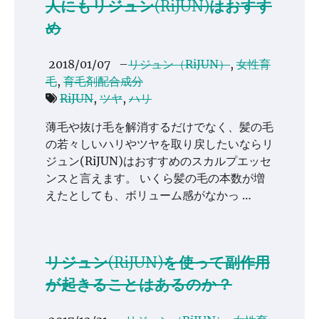
人にもリジュン(RiJUN)はおすす
め
2018/01/07
–
リジュン（RiJUN）
,
女性育
毛
,
育毛剤配合成分
RiJUN
,
ツヤ
,
ハリ
薄毛や抜け毛を解消するだけでなく、髪の毛
の若々しいハリやツヤを取り戻したいならリ
ジュン(RiJUN)はおすすめのスカルプエッセ
ンスと言えます。 いくら髪の毛の本数が増
えたとしても、ボリューム感がなかっ …
リジュン(RiJUN)を使って副作用
が起きることはあるのか？